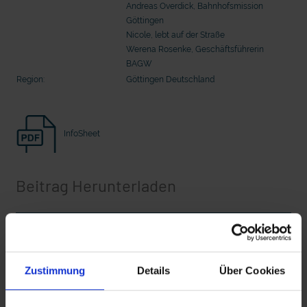
Andreas Overdick, Bahnhofsmission
Seelsorge für Trucker: "Könige der
"Wir bauen Cherson wieder auf" - 
Landstraße" oder "Deppen der Nation"?
in der Ukraine
Göttingen
Nicole, lebt auf der Straße
Werena Rosenke, Geschäftsführerin
BAGW
Region:
Göttingen Deutschland
InfoSheet
Beitrag Herunterladen
mit epd Text
Vollversion
epd erklärt: Tag der Arbeit
Zustimmung
Details
Über Cookies
CLEAN_StraSo