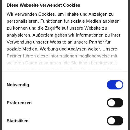
Diese Webseite verwendet Cookies
iT-StraSo
Wir verwenden Cookies, um Inhalte und Anzeigen zu
personalisieren, Funktionen für soziale Medien anbieten
zu können und die Zugriffe auf unsere Website zu
Zusätzliches Material
analysieren. Außerdem geben wir Informationen zu Ihrer
Verwendung unserer Website an unsere Partner für
soziale Medien, Werbung und Analysen weiter. Unsere
Partner führen diese Informationen möglicherweise mit
Bilder
weiteren Daten zusammen, die Sie ihnen bereitgestellt
In Sicherheit in Deutschland, in Gedanken im Krieg
haben oder die sie im Rahmen Ihrer Nutzung der Dienste
SRT-Untertitel
gesammelt haben.
Einwilligungsauswahl
Notwendig
Präferenzen
Diese Beiträge könnten Sie auch
interessieren
Statistiken