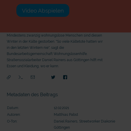
Video Abspielen
Mindestens zwanzig wohnungslose Menschen sind diesen
Winter in der Kälte gestorben. "So viele Kältetote hatten wir
in den letzten Wintern nie", sagt die
Bundesarbeitsgemeinschaft Wohnungslosenhilfe.
Straßensozialarbeiter Daniel Rainers aus Göttingen hilft mit
Essen und Kleidung, wo er kann.
Metadaten des Beitrags
Datum:
12.02.2021
Autoren:
Matthias Pabst
O-Ton:
Daniel Rainers, Streetworker Diakonie
mit
Göttingen