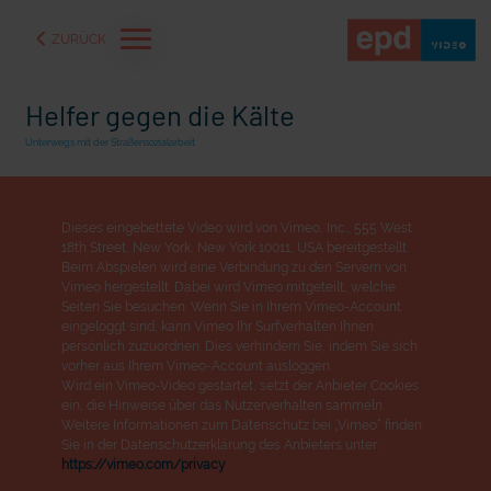
ZURÜCK
Helfer gegen die Kälte
Unterwegs mit der Straßensozialarbeit
Dieses eingebettete Video wird von Vimeo, Inc., 555 West
18th Street, New York, New York 10011, USA bereitgestellt.
Beim Abspielen wird eine Verbindung zu den Servern von
Vimeo hergestellt. Dabei wird Vimeo mitgeteilt, welche
Seiten Sie besuchen. Wenn Sie in Ihrem Vimeo-Account
eingeloggt sind, kann Vimeo Ihr Surfverhalten Ihnen
persönlich zuzuordnen. Dies verhindern Sie, indem Sie sich
vorher aus Ihrem Vimeo-Account ausloggen.
Wird ein Vimeo-Video gestartet, setzt der Anbieter Cookies
aße" oder "Deppen der
"Wir bauen Cherson wieder auf" - Optimismus in der Ukra
ein, die Hinweise über das Nutzerverhalten sammeln.
Weitere Informationen zum Datenschutz bei „Vimeo“ finden
Sie in der Datenschutzerklärung des Anbieters unter:
https://vimeo.com/privacy