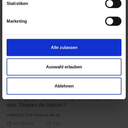
Statistiken
Diese Beiträge könnten Sie auch
interessieren
Marketing
 den Ernstfall
Nachhaltige Geldanlage: Rendite mit gutem Gewissen?
Alle zulassen
Auswahl erlauben
Ablehnen
Seelsorge für Trucker: "Könige der Landstraße"
oder "Deppen der Nation"?
Grillfest für LKW-Fahrer an der A6
05.08.2026
2:55