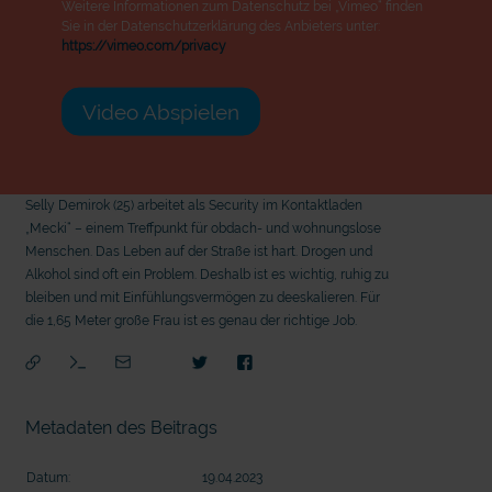
Weitere Informationen zum Datenschutz bei „Vimeo“ finden
Sie in der Datenschutzerklärung des Anbieters unter:
https://vimeo.com/privacy
Video Abspielen
Selly Demirok (25) arbeitet als Security im Kontaktladen
„Mecki“ – einem Treffpunkt für obdach- und wohnungslose
Menschen. Das Leben auf der Straße ist hart. Drogen und
Alkohol sind oft ein Problem. Deshalb ist es wichtig, ruhig zu
bleiben und mit Einfühlungsvermögen zu deeskalieren. Für
die 1,65 Meter große Frau ist es genau der richtige Job.
Metadaten des Beitrags
mit
Datum:
19.04.2023