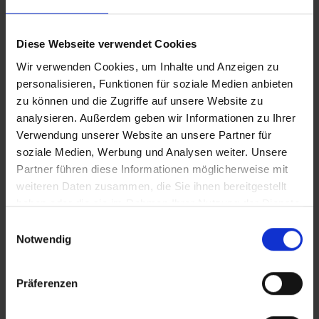
CLEAN_Selly
Diese Webseite verwendet Cookies
Wir verwenden Cookies, um Inhalte und Anzeigen zu
iT_Selly
personalisieren, Funktionen für soziale Medien anbieten
zu können und die Zugriffe auf unsere Website zu
analysieren. Außerdem geben wir Informationen zu Ihrer
Verwendung unserer Website an unsere Partner für
Zusätzliches Material
soziale Medien, Werbung und Analysen weiter. Unsere
In Sicherheit in Deutschland, in Gedanken im Krieg
Partner führen diese Informationen möglicherweise mit
weiteren Daten zusammen, die Sie ihnen bereitgestellt
haben oder die sie im Rahmen Ihrer Nutzung der Dienste
Bilder
gesammelt haben.
Einwilligungsauswahl
Notwendig
SRT-Untertitel
Präferenzen