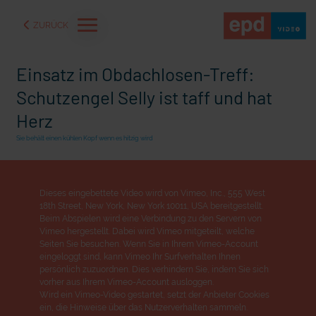
ZURÜCK
Einsatz im Obdachlosen-Treff:
Schutzengel Selly ist taff und hat
Herz
Sie behält einen kühlen Kopf wenn es hitzig wird
Dieses eingebettete Video wird von Vimeo, Inc., 555 West
18th Street, New York, New York 10011, USA bereitgestellt.
Beim Abspielen wird eine Verbindung zu den Servern von
Vimeo hergestellt. Dabei wird Vimeo mitgeteilt, welche
Seiten Sie besuchen. Wenn Sie in Ihrem Vimeo-Account
eingeloggt sind, kann Vimeo Ihr Surfverhalten Ihnen
aße" oder "Deppen der
"Wir bauen Cherson wieder auf" - Optimismus in der Ukra
persönlich zuzuordnen. Dies verhindern Sie, indem Sie sich
vorher aus Ihrem Vimeo-Account ausloggen.
Wird ein Vimeo-Video gestartet, setzt der Anbieter Cookies
ein, die Hinweise über das Nutzerverhalten sammeln.