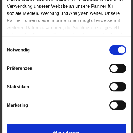
Verwendung unserer Website an unsere Partner für
Bilder
soziale Medien, Werbung und Analysen weiter. Unsere
Partner führen diese Informationen möglicherweise mit
weiteren Daten zusammen, die Sie ihnen bereitgestellt
SRT-Untertitel
haben oder die sie im Rahmen Ihrer Nutzung der Dienste
gesammelt haben.
Einwilligungsauswahl
Notwendig
Diese Beiträge könnten Sie auch
Präferenzen
In Sicherheit in Deutschland, in Gedanken im Krieg
interessieren
Statistiken
Marketing
Alle zulassen