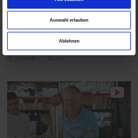
mit epd Text
Auswahl erlauben
20 Ehrenamtliche bauen eine Waldkugelbahn
 den Ernstfall
Nachhaltige Geldanlage: Rendite mit gutem Gewissen?
Gemeindemitarbeiterin Sina Laatsch aus der evangelischen
Ablehnen
Kirchengemeinde in Hahnstätten hat gemeinsam mit 20
Ehrenamtlichen eine Waldkugelbahn gebaut.
31.07.2026
2:09