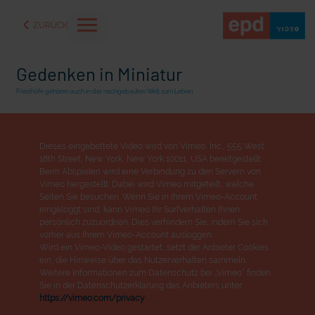
ZURÜCK
Gedenken in Miniatur
Friedhöfe gehören auch in der nachgebauten Welt zum Leben
Dieses eingebettete Video wird von Vimeo, Inc., 555 West
18th Street, New York, New York 10011, USA bereitgestellt.
Beim Abspielen wird eine Verbindung zu den Servern von
Vimeo hergestellt. Dabei wird Vimeo mitgeteilt, welche
Seiten Sie besuchen. Wenn Sie in Ihrem Vimeo-Account
eingeloggt sind, kann Vimeo Ihr Surfverhalten Ihnen
persönlich zuzuordnen. Dies verhindern Sie, indem Sie sich
vorher aus Ihrem Vimeo-Account ausloggen.
Wird ein Vimeo-Video gestartet, setzt der Anbieter Cookies
aße" oder "Deppen der
"Wir bauen Cherson wieder auf" - Optimismus in der Ukra
ein, die Hinweise über das Nutzerverhalten sammeln.
Weitere Informationen zum Datenschutz bei „Vimeo“ finden
Sie in der Datenschutzerklärung des Anbieters unter:
https://vimeo.com/privacy