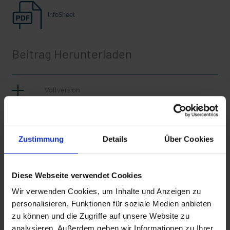
Seelsorge für Trucker: "Könige der
"Wir bauen Cherson wieder auf" - 
InfoSheet
Landstraße" oder "Deppen der Nation"?
in der Ukraine
Beitrag Herunterladen
Vollversion
FriedhöfeMiniatur_CLEAN.mp4
Zustimmung
Details
Über Cookies
FriedhöfeMiniatur_IT.mp4
mit epd Text
Diese Webseite verwendet Cookies
epd erklärt: Tag der Arbeit
Wir verwenden Cookies, um Inhalte und Anzeigen zu
Zusätzliches Material
personalisieren, Funktionen für soziale Medien anbieten
zu können und die Zugriffe auf unsere Website zu
analysieren. Außerdem geben wir Informationen zu Ihrer