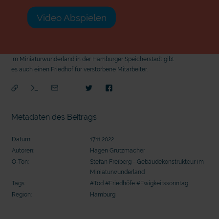
Video Abspielen
Im Miniaturwunderland in der Hamburger Speicherstadt gibt
es auch einen Friedhof für verstorbene Mitarbeiter.
Metadaten des Beitrags
Datum:
17.11.2022
Autoren:
Hagen Grützmacher
O-Ton:
Stefan Freiberg - Gebäudekonstrukteur im
Miniaturwunderland
Tags:
#Tod
#Friedhöfe
#Ewigkeitssonntag
Region:
Hamburg
mit