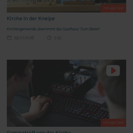
t Grabenkämpfe
Nachhaltige Geldanlage: Rendite mit gutem Gewissen?
mit epd Text
Kirche in der Kneipe
Kirchengemeinde übernimmt das Gasthaus "Zum Bären".
29.07.2026
2:42
Ostern erleben wie vor 2000 Jahren in Jerusalem
mit epd Text
Gamingtreff von der Kirche