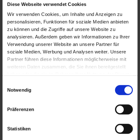
iT_Katastrophenrettung
Diese Webseite verwendet Cookies
Wir verwenden Cookies, um Inhalte und Anzeigen zu
personalisieren, Funktionen für soziale Medien anbieten
zu können und die Zugriffe auf unsere Website zu
Zusätzliches Material
analysieren. Außerdem geben wir Informationen zu Ihrer
Verwendung unserer Website an unsere Partner für
soziale Medien, Werbung und Analysen weiter. Unsere
Partner führen diese Informationen möglicherweise mit
Bilder
weiteren Daten zusammen, die Sie ihnen bereitgestellt
In Sicherheit in Deutschland, in Gedanken im Krieg
haben oder die sie im Rahmen Ihrer Nutzung der Dienste
SRT-Untertitel
gesammelt haben.
Einwilligungsauswahl
Notwendig
Präferenzen
Diese Beiträge könnten Sie auch
interessieren
Statistiken