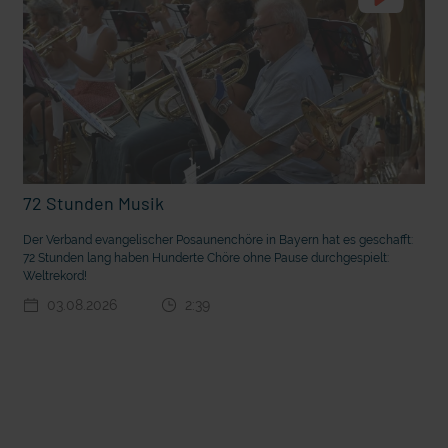
72 Stunden Musik
Der Verband evangelischer Posaunenchöre in Bayern hat es geschafft:
t die deutsche Sprache?
Vorhang auf für Kinderzirkus Giovanni
72 Stunden lang haben Hunderte Chöre ohne Pause durchgespielt:
Weltrekord!
03.08.2026
2:39