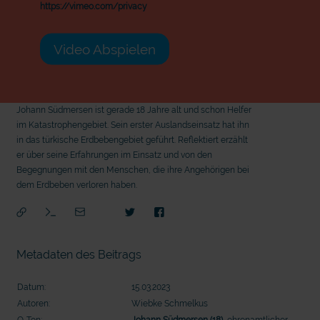
https://vimeo.com/privacy
Video Abspielen
Johann Südmersen ist gerade 18 Jahre alt und schon Helfer
im Katastrophengebiet. Sein erster Auslandseinsatz hat ihn
in das türkische Erdbebengebiet geführt. Reflektiert erzählt
er über seine Erfahrungen im Einsatz und von den
Begegnungen mit den Menschen, die ihre Angehörigen bei
dem Erdbeben verloren haben.
Metadaten des Beitrags
Datum:
15.03.2023
Autoren:
Wiebke Schmelkus
mit
O-Ton:
Johann Südmersen (18)
, ehrenamtlicher