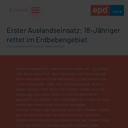
ZURÜCK
Erster Auslandseinsatz: 18-Jähriger
rettet im Erdbebengebiet
Katastrophenhelfer berichtet aus Türkei und Syrien
Dieses eingebettete Video wird von Vimeo, Inc., 555 West
18th Street, New York, New York 10011, USA bereitgestellt.
Beim Abspielen wird eine Verbindung zu den Servern von
Vimeo hergestellt. Dabei wird Vimeo mitgeteilt, welche
Seiten Sie besuchen. Wenn Sie in Ihrem Vimeo-Account
eingeloggt sind, kann Vimeo Ihr Surfverhalten Ihnen
persönlich zuzuordnen. Dies verhindern Sie, indem Sie sich
aße" oder "Deppen der
"Wir bauen Cherson wieder auf" - Optimismus in der Ukra
vorher aus Ihrem Vimeo-Account ausloggen.
Wird ein Vimeo-Video gestartet, setzt der Anbieter Cookies
ein, die Hinweise über das Nutzerverhalten sammeln.
Weitere Informationen zum Datenschutz bei „Vimeo“ finden
Sie in der Datenschutzerklärung des Anbieters unter: