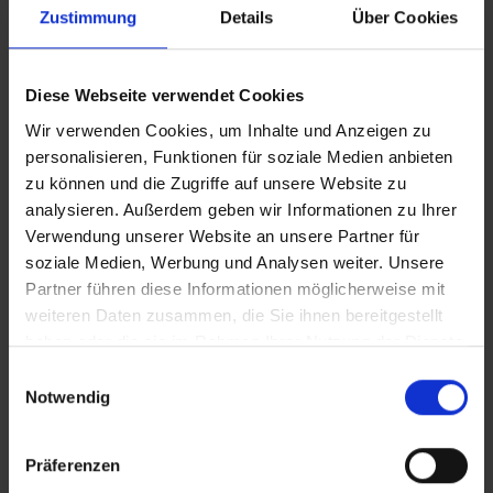
Zustimmung
Details
Über Cookies
Vollversion
Diese Webseite verwendet Cookies
CLEAN_kältehilfebus_johanniter
Wir verwenden Cookies, um Inhalte und Anzeigen zu
personalisieren, Funktionen für soziale Medien anbieten
iT_kältehilfebus_johanniter
zu können und die Zugriffe auf unsere Website zu
analysieren. Außerdem geben wir Informationen zu Ihrer
Verwendung unserer Website an unsere Partner für
In Sicherheit in Deutschland, in Gedanken im Krieg
soziale Medien, Werbung und Analysen weiter. Unsere
Zusätzliches Material
Partner führen diese Informationen möglicherweise mit
weiteren Daten zusammen, die Sie ihnen bereitgestellt
haben oder die sie im Rahmen Ihrer Nutzung der Dienste
gesammelt haben.
Bilder
Einwilligungsauswahl
Notwendig
SRT-Untertitel
Präferenzen