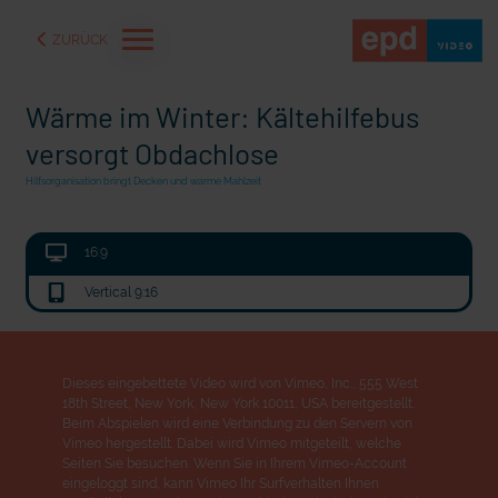
ZURÜCK
Wärme im Winter: Kältehilfebus
versorgt Obdachlose
Hilfsorganisation bringt Decken und warme Mahlzeit
16:9
Vertical 9:16
Dieses eingebettete Video wird von Vimeo, Inc., 555 West
18th Street, New York, New York 10011, USA bereitgestellt.
an Seen und Flüssen
Seelsorge für Trucker: "Könige der Landstraße" oder "De
Nation"?
Beim Abspielen wird eine Verbindung zu den Servern von
Vimeo hergestellt. Dabei wird Vimeo mitgeteilt, welche
Seiten Sie besuchen. Wenn Sie in Ihrem Vimeo-Account
eingeloggt sind, kann Vimeo Ihr Surfverhalten Ihnen