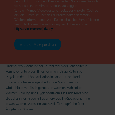
persönlich zuzuordnen. Dies verhindern Sie, indem Sie sich
vorher aus Ihrem Vimeo-Account ausloggen.
Wird ein Vimeo-Video gestartet, setzt der Anbieter Cookies
ein, die Hinweise über das Nutzerverhalten sammeln.
Weitere Informationen zum Datenschutz bei „Vimeo“ finden
Sie in der Datenschutzerklärung des Anbieters unter:
https://vimeo.com/privacy
Video Abspielen
Dreimal pro Woche ist der Kältehilfebus der Johanniter in
Hannover unterwegs. Eines von mehr als 20 Kältehilfe-
Projekten der Hilfsorganisation in ganz Deutschland.
Ehrenamtliche versorgen bedürftige Menschen und
Obdachlose mit frisch gekochten warmen Mahlzeiten,
warmer Kleidung und Hygieneartikeln. Bis Ende März sind
die Johanniter mit dem Bus unterwegs. Im Gepäck nicht nur
etwas Warmes zu essen, auch Zeit für Gespräche über
Ängste und Sorgen.