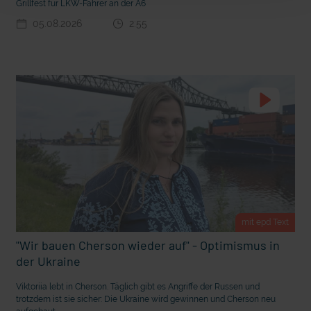
Grillfest für LKW-Fahrer an der A6
t Grabenkämpfe
Nachhaltige Geldanlage: Rendite mit gutem Gewissen?
05.08.2026
2:55
mit epd Text
"Wir bauen Cherson wieder auf" - Optimismus in
Ostern erleben wie vor 2000 Jahren in Jerusalem
der Ukraine
Viktoriia lebt in Cherson. Täglich gibt es Angriffe der Russen und
trotzdem ist sie sicher: Die Ukraine wird gewinnen und Cherson neu