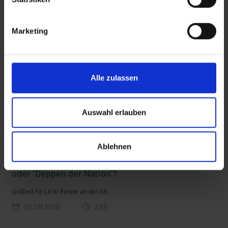
Diese Beiträge könnten Sie auch
interessieren
Marketing
 den Ernstfall
Nachhaltige Geldanlage: Rendite mit gutem Gewissen?
Alle zulassen
Auswahl erlauben
Ablehnen
Seelsorge für Trucker: "Könige der Landstraße"
oder "Deppen der Nation"?
Grillfest für LKW-Fahrer an der A6
05.08.2026
2:55