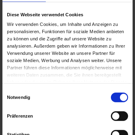
Vertical_ Altenheim
Diese Webseite verwendet Cookies
Wir verwenden Cookies, um Inhalte und Anzeigen zu
Vertical_iT
personalisieren, Funktionen für soziale Medien anbieten
zu können und die Zugriffe auf unsere Website zu
analysieren. Außerdem geben wir Informationen zu Ihrer
Zusätzliches Material
Verwendung unserer Website an unsere Partner für
soziale Medien, Werbung und Analysen weiter. Unsere
Partner führen diese Informationen möglicherweise mit
In Sicherheit in Deutschland, in Gedanken im Krieg
weiteren Daten zusammen, die Sie ihnen bereitgestellt
Bilder
haben oder die sie im Rahmen Ihrer Nutzung der Dienste
gesammelt haben.
Einwilligungsauswahl
Notwendig
SRT-Untertitel
Präferenzen
Statistiken