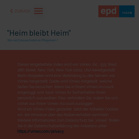
ZURÜCK
"Heim bleibt Heim"
Wie viel Zuhause bietet ein Pflegeheim ?
Dieses eingebettete Video wird von Vimeo, Inc., 555 West
18th Street, New York, New York 10011, USA bereitgestellt.
Beim Abspielen wird eine Verbindung zu den Servern von
Vimeo hergestellt. Dabei wird Vimeo mitgeteilt, welche
Seiten Sie besuchen. Wenn Sie in Ihrem Vimeo-Account
eingeloggt sind, kann Vimeo Ihr Surfverhalten Ihnen
persönlich zuzuordnen. Dies verhindern Sie, indem Sie sich
vorher aus Ihrem Vimeo-Account ausloggen.
Wird ein Vimeo-Video gestartet, setzt der Anbieter Cookies
aße" oder "Deppen der
"Wir bauen Cherson wieder auf" - Optimismus in der Ukra
ein, die Hinweise über das Nutzerverhalten sammeln.
Weitere Informationen zum Datenschutz bei „Vimeo“ finden
Sie in der Datenschutzerklärung des Anbieters unter:
https://vimeo.com/privacy