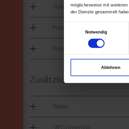
möglicherweise mit weiteren
Vollversion
der Dienste gesammelt habe
Einwilligungsauswahl
Prävention in der Praxis_CL
Notwendig
Prävention in der Praxis_IT
Ablehnen
Zusätzliches Material
Bilder
SRT-Untertitel