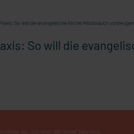
 Praxis: So will die evangelische Kirche Missbrauch vorbeuge
raxis: So will die evangel
n Vimeo, Inc., 555 West 18th Street, New York,