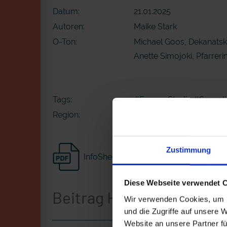
Datum:
21.01.2025
Autoren:
Maike Stark
O-Ton:
Michael Goos, Dekanatsk
Anette Simojoki, Pfarrer
Tags:
#Forum-Studie
#Sexuali
Region:
Deutschland Bamberg
Zustimmung
InfoSheet
Diese Webseite verwendet 
Beitrag Herunterladen
Wir verwenden Cookies, um I
und die Zugriffe auf unsere 
Website an unsere Partner fü