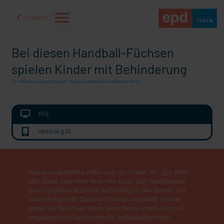
ZURÜCK
Bei diesen Handball-Füchsen
spielen Kinder mit Behinderung
Ein inklusives Sportangebot, bei dem jedes Kind willkommen ist
16:9
Vertical 9:16
mit epd Text
Dieses eingebettete Video wird von Vimeo, Inc., 555 West
18th Street, New York, New York 10011, USA bereitgestellt.
s in der Ukraine
72 Stunden Musik
Beim Abspielen wird eine Verbindung zu den Servern von
Vimeo hergestellt. Dabei wird Vimeo mitgeteilt, welche
Seiten Sie besuchen. Wenn Sie in Ihrem Vimeo-Account
eingeloggt sind, kann Vimeo Ihr Surfverhalten Ihnen