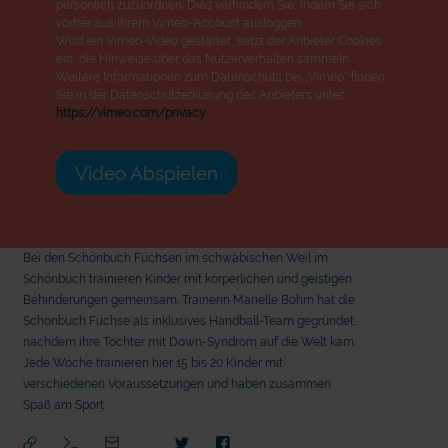
persönlich zuzuordnen. Dies verhindern Sie, indem Sie sich
vorher aus Ihrem Vimeo-Account ausloggen.
Wird ein Vimeo-Video gestartet, setzt der Anbieter Cookies
ein, die Hinweise über das Nutzerverhalten sammeln.
Weitere Informationen zum Datenschutz bei „Vimeo“ finden
Sie in der Datenschutzerklärung des Anbieters unter:
https://vimeo.com/privacy
Video Abspielen
Bei den Schönbuch Füchsen im schwäbischen Weil im
Schönbuch trainieren Kinder mit körperlichen und geistigen
Behinderungen gemeinsam. Trainerin Marielle Bohm hat die
Schönbuch Füchse als inklusives Handball-Team gegründet,
nachdem ihre Tochter mit Down-Syndrom auf die Welt kam.
Jede Woche trainieren hier 15 bis 20 Kinder mit
verschiedenen Voraussetzungen und haben zusammen
Spaß am Sport.
mit epd Text
mit