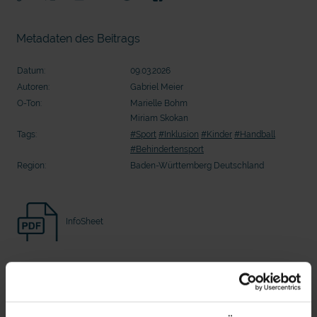
20 Ehrenamtliche bauen eine Waldkugelbahn
20 Ehrenamtliche bauen eine Wald
Metadaten des Beitrags
Datum:
09.03.2026
Autoren:
Gabriel Meier
O-Ton:
Marielle Bohm
Miriam Skokan
Tags:
#Sport
#Inklusion
#Kinder
#Handball
#Behindertensport
Region:
Baden-Württemberg Deutschland
InfoSheet
mit epd Text
epd erklärt: Tag der Arbeit
Beitrag Herunterladen