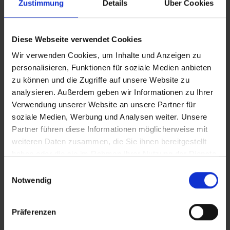
Zustimmung
Details
Über Cookies
Vollversion
iT_Schönbuch_Füchse
Diese Webseite verwendet Cookies
Wir verwenden Cookies, um Inhalte und Anzeigen zu
personalisieren, Funktionen für soziale Medien anbieten
CLEAN_Schönbuch_Füchse
zu können und die Zugriffe auf unsere Website zu
analysieren. Außerdem geben wir Informationen zu Ihrer
Verwendung unserer Website an unsere Partner für
Zusätzliches Material
soziale Medien, Werbung und Analysen weiter. Unsere
In Sicherheit in Deutschland, in Gedanken im Krieg
Partner führen diese Informationen möglicherweise mit
weiteren Daten zusammen, die Sie ihnen bereitgestellt
haben oder die sie im Rahmen Ihrer Nutzung der Dienste
Bilder
gesammelt haben.
Einwilligungsauswahl
Notwendig
SRT-Untertitel
Präferenzen