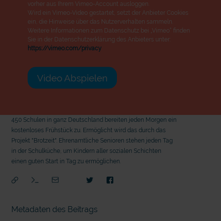
vorher aus Ihrem Vimeo-Account ausloggen.
Wird ein Vimeo-Video gestartet, setzt der Anbieter Cookies
ein, die Hinweise über das Nutzerverhalten sammeln.
Weitere Informationen zum Datenschutz bei „Vimeo“ finden
Sie in der Datenschutzerklärung des Anbieters unter:
https://vimeo.com/privacy
Video Abspielen
450 Schulen in ganz Deutschland bereiten jeden Morgen ein
kostenloses Frühstück zu. Ermöglicht wird das durch das
Projekt "Brotzeit". Ehrenamtliche Senioren stehen jeden Tag
in der Schulküche, um Kindern aller sozialen Schichten
einen guten Start in Tag zu ermöglichen.
Metadaten des Beitrags
mit