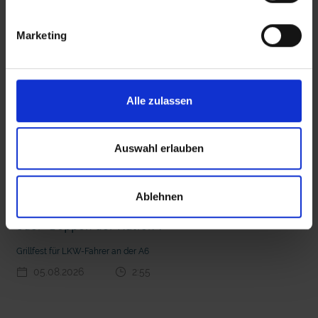
interessieren
Marketing
 den Ernstfall
Nachhaltige Geldanlage: Rendite mit gutem Gewissen?
Alle zulassen
Auswahl erlauben
Ablehnen
Seelsorge für Trucker: "Könige der Landstraße"
oder "Deppen der Nation"?
Grillfest für LKW-Fahrer an der A6
05.08.2026
2:55