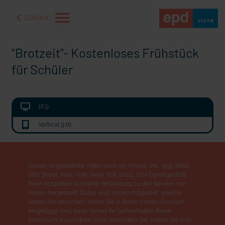
ZURÜCK
"Brotzeit"- Kostenloses Frühstück
für Schüler
16:9
Vertical 9:16
Dieses eingebettete Video wird von Vimeo, Inc., 555 West
18th Street, New York, New York 10011, USA bereitgestellt.
aße" oder "Deppen der
"Wir bauen Cherson wieder auf" - Optimismus in der Ukra
Beim Abspielen wird eine Verbindung zu den Servern von
Vimeo hergestellt. Dabei wird Vimeo mitgeteilt, welche
Seiten Sie besuchen. Wenn Sie in Ihrem Vimeo-Account
eingeloggt sind, kann Vimeo Ihr Surfverhalten Ihnen
persönlich zuzuordnen. Dies verhindern Sie, indem Sie sich