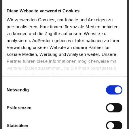
Diese Webseite verwendet Cookies
iT_brotzeit
Wir verwenden Cookies, um Inhalte und Anzeigen zu
personalisieren, Funktionen für soziale Medien anbieten
zu können und die Zugriffe auf unsere Website zu
analysieren. Außerdem geben wir Informationen zu Ihrer
Zusätzliches Material
Verwendung unserer Website an unsere Partner für
soziale Medien, Werbung und Analysen weiter. Unsere
Partner führen diese Informationen möglicherweise mit
In Sicherheit in Deutschland, in Gedanken im Krieg
weiteren Daten zusammen, die Sie ihnen bereitgestellt
Bilder
haben oder die sie im Rahmen Ihrer Nutzung der Dienste
gesammelt haben.
Einwilligungsauswahl
SRT-Untertitel
Notwendig
Präferenzen
Diese Beiträge könnten Sie auch
Statistiken