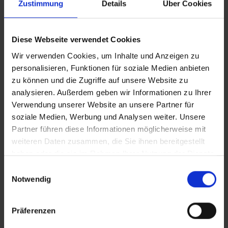
Zustimmung
Details
Über Cookies
iT_Blutspende
VERTICAL_Blutspende
Diese Webseite verwendet Cookies
Wir verwenden Cookies, um Inhalte und Anzeigen zu
personalisieren, Funktionen für soziale Medien anbieten
VERTICAL_iT_Blutspende
zu können und die Zugriffe auf unsere Website zu
analysieren. Außerdem geben wir Informationen zu Ihrer
Verwendung unserer Website an unsere Partner für
Zusätzliches Material
soziale Medien, Werbung und Analysen weiter. Unsere
In Sicherheit in Deutschland, in Gedanken im Krieg
Partner führen diese Informationen möglicherweise mit
weiteren Daten zusammen, die Sie ihnen bereitgestellt
haben oder die sie im Rahmen Ihrer Nutzung der Dienste
Bilder
gesammelt haben.
Einwilligungsauswahl
Notwendig
SRT-Untertitel
Präferenzen