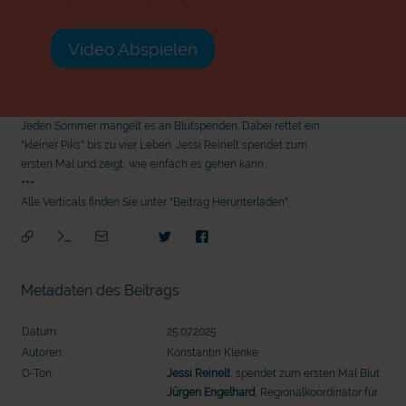
Video Abspielen
Jeden Sommer mangelt es an Blutspenden. Dabei rettet ein
"kleiner Piks" bis zu vier Leben. Jessi Reinelt spendet zum
ersten Mal und zeigt, wie einfach es gehen kann.
+++
Alle Verticals finden Sie unter "Beitrag Herunterladen".
Metadaten des Beitrags
Datum:
25.07.2025
Autoren:
Konstantin Klenke
O-Ton:
Jessi Reinelt
, spendet zum ersten Mal Blut
mit
Jürgen Engelhard
, Regionalkoordinator für