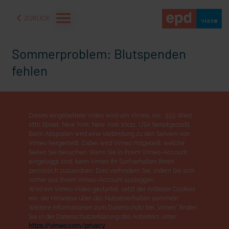
ZURÜCK
Sommerproblem: Blutspenden
fehlen
Dieses eingebettete Video wird von Vimeo, Inc., 555 West
18th Street, New York, New York 10011, USA bereitgestellt.
Beim Abspielen wird eine Verbindung zu den Servern von
Vimeo hergestellt. Dabei wird Vimeo mitgeteilt, welche
Seiten Sie besuchen. Wenn Sie in Ihrem Vimeo-Account
eingeloggt sind, kann Vimeo Ihr Surfverhalten Ihnen
persönlich zuzuordnen. Dies verhindern Sie, indem Sie sich
vorher aus Ihrem Vimeo-Account ausloggen.
aße" oder "Deppen der
"Wir bauen Cherson wieder auf" - Optimismus in der Ukra
Wird ein Vimeo-Video gestartet, setzt der Anbieter Cookies
ein, die Hinweise über das Nutzerverhalten sammeln.
Weitere Informationen zum Datenschutz bei „Vimeo“ finden
Sie in der Datenschutzerklärung des Anbieters unter:
https://vimeo.com/privacy