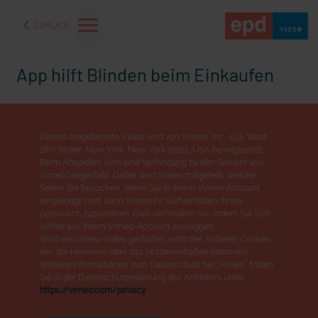
ZURÜCK
App hilft Blinden beim Einkaufen
Dieses eingebettete Video wird von Vimeo, Inc., 555 West
18th Street, New York, New York 10011, USA bereitgestellt.
Beim Abspielen wird eine Verbindung zu den Servern von
Vimeo hergestellt. Dabei wird Vimeo mitgeteilt, welche
Seiten Sie besuchen. Wenn Sie in Ihrem Vimeo-Account
eingeloggt sind, kann Vimeo Ihr Surfverhalten Ihnen
persönlich zuzuordnen. Dies verhindern Sie, indem Sie sich
vorher aus Ihrem Vimeo-Account ausloggen.
Wird ein Vimeo-Video gestartet, setzt der Anbieter Cookies
ein, die Hinweise über das Nutzerverhalten sammeln.
aße" oder "Deppen der
"Wir bauen Cherson wieder auf" - Optimismus in der Ukra
Weitere Informationen zum Datenschutz bei „Vimeo“ finden
Sie in der Datenschutzerklärung des Anbieters unter:
https://vimeo.com/privacy