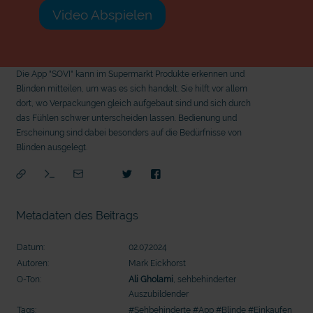
Video Abspielen
Die App "SOVI" kann im Supermarkt Produkte erkennen und
Blinden mitteilen, um was es sich handelt. Sie hilft vor allem
dort, wo Verpackungen gleich aufgebaut sind und sich durch
das Fühlen schwer unterscheiden lassen. Bedienung und
Erscheinung sind dabei besonders auf die Bedürfnisse von
Blinden ausgelegt.
Metadaten des Beitrags
Datum:
02.07.2024
Autoren:
Mark Eickhorst
O-Ton:
Ali Gholami
, sehbehinderter
Auszubildender
mit
Tags:
#Sehbehinderte
#App
#Blinde
#Einkaufen