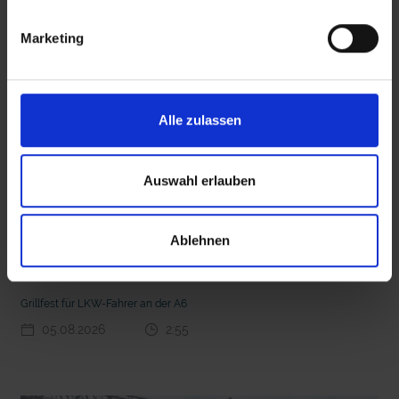
Marketing
 den Ernstfall
Nachhaltige Geldanlage: Rendite mit gutem Gewissen?
Alle zulassen
Auswahl erlauben
Ablehnen
Seelsorge für Trucker: "Könige der Landstraße"
oder "Deppen der Nation"?
Grillfest für LKW-Fahrer an der A6
05.08.2026
2:55