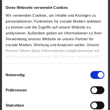
Diese Webseite verwendet Cookies
VERTICAL_iT_Blinden App
Wir verwenden Cookies, um Inhalte und Anzeigen zu
personalisieren, Funktionen für soziale Medien anbieten
zu können und die Zugriffe auf unsere Website zu
Zusätzliches Material
analysieren. Außerdem geben wir Informationen zu Ihrer
Verwendung unserer Website an unsere Partner für
soziale Medien, Werbung und Analysen weiter. Unsere
Partner führen diese Informationen möglicherweise mit
Bilder
weiteren Daten zusammen, die Sie ihnen bereitgestellt
In Sicherheit in Deutschland, in Gedanken im Krieg
haben oder die sie im Rahmen Ihrer Nutzung der Dienste
gesammelt haben.
Einwilligungsauswahl
SRT-Untertitel
Notwendig
Präferenzen
Diese Beiträge könnten Sie auch
Statistiken
interessieren