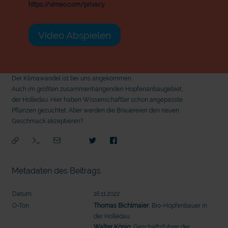
https://vimeo.com/privacy
Video Abspielen
Der Klimawandel ist bei uns angekommen.
Auch im größten zusammenhängenden Hopfenanbaugebiet,
der Holledau. Hier haben Wissenschaftler schon angepasste
Pflanzen gezüchtet. Aber werden die Brauereien den neuen
Geschmack akzeptieren?
Metadaten des Beitrags
Datum:
16.11.2022
O-Ton:
Thomas Bichlmaier
, Bio-Hopfenbauer in
der Holledau
mit
Walter König
, Geschäftsführer der