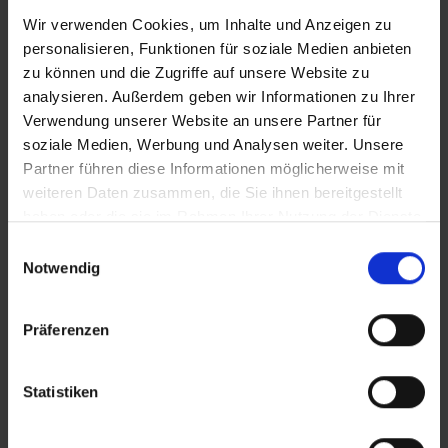
Wir verwenden Cookies, um Inhalte und Anzeigen zu
personalisieren, Funktionen für soziale Medien anbieten
zu können und die Zugriffe auf unsere Website zu
Zusätzliches Material
analysieren. Außerdem geben wir Informationen zu Ihrer
Verwendung unserer Website an unsere Partner für
soziale Medien, Werbung und Analysen weiter. Unsere
Bilder
Partner führen diese Informationen möglicherweise mit
weiteren Daten zusammen, die Sie ihnen bereitgestellt
haben oder die sie im Rahmen Ihrer Nutzung der Dienste
SRT-Untertitel
In Sicherheit in Deutschland, in Gedanken im Krieg
gesammelt haben.
Einwilligungsauswahl
Notwendig
Präferenzen
Diese Beiträge könnten Sie auch
interessieren
Statistiken