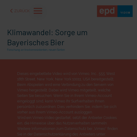
ZURÜCK
Klimawandel: Sorge um
Bayerisches Bier
Forschung an trockenresistenten, neuen Sorten
Dieses eingebettete Video wird von Vimeo, Inc., 555 West
18th Street, New York, New York 10011, USA bereitgestellt.
Beim Abspielen wird eine Verbindung zu den Servern von
Vimeo hergestellt. Dabei wird Vimeo mitgeteilt, welche
Seiten Sie besuchen. Wenn Sie in Ihrem Vimeo-Account
eingeloggt sind, kann Vimeo Ihr Surfverhalten Ihnen
persönlich zuzuordnen. Dies verhindern Sie, indem Sie sich
aße" oder "Deppen der
"Wir bauen Cherson wieder auf" - Optimismus in der Ukra
vorher aus Ihrem Vimeo-Account ausloggen.
Wird ein Vimeo-Video gestartet, setzt der Anbieter Cookies
ein, die Hinweise über das Nutzerverhalten sammeln.
Weitere Informationen zum Datenschutz bei „Vimeo“ finden
Sie in der Datenschutzerklärung des Anbieters unter: