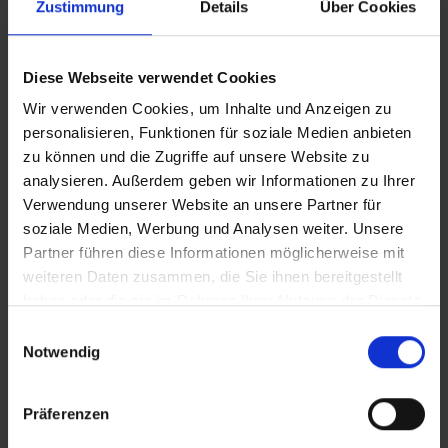
Zustimmung
Details
Über Cookies
CLEAN_Barrierefrei politisch: Die Arbeit von Constantin
Grosch
Diese Webseite verwendet Cookies
Wir verwenden Cookies, um Inhalte und Anzeigen zu
IT_Barrierefrei politisch: Die Arbeit von Constantin
personalisieren, Funktionen für soziale Medien anbieten
Grosch
zu können und die Zugriffe auf unsere Website zu
analysieren. Außerdem geben wir Informationen zu Ihrer
Verwendung unserer Website an unsere Partner für
Zusätzliches Material
soziale Medien, Werbung und Analysen weiter. Unsere
In Sicherheit in Deutschland, in Gedanken im Krieg
Partner führen diese Informationen möglicherweise mit
weiteren Daten zusammen, die Sie ihnen bereitgestellt
haben oder die sie im Rahmen Ihrer Nutzung der Dienste
Bilder
gesammelt haben.
Einwilligungsauswahl
Notwendig
SRT-Untertitel
Präferenzen
Barrierefrei politisch: Die Arbeit von Constantin Grosch.de_DE.srt