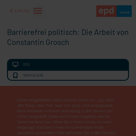
ZURÜCK
Barrierefrei politisch: Die Arbeit von
Constantin Grosch
16:9
Vertical 9:16
Dieses eingebettete Video wird von Vimeo, Inc., 555 West
18th Street, New York, New York 10011, USA bereitgestellt.
aße" oder "Deppen der
"Wir bauen Cherson wieder auf" - Optimismus in der Ukra
Beim Abspielen wird eine Verbindung zu den Servern von
Vimeo hergestellt. Dabei wird Vimeo mitgeteilt, welche
Seiten Sie besuchen. Wenn Sie in Ihrem Vimeo-Account
eingeloggt sind, kann Vimeo Ihr Surfverhalten Ihnen
persönlich zuzuordnen. Dies verhindern Sie, indem Sie sich