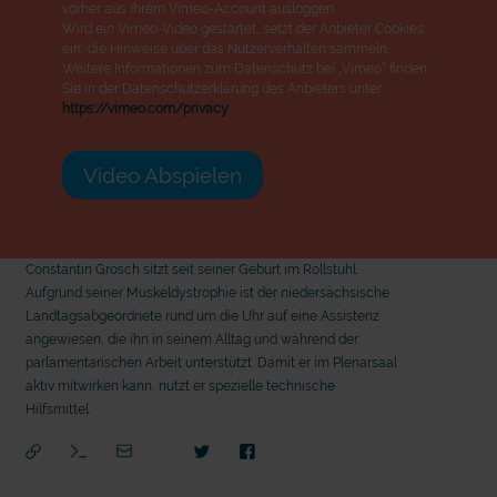
vorher aus Ihrem Vimeo-Account ausloggen.
Wird ein Vimeo-Video gestartet, setzt der Anbieter Cookies
ein, die Hinweise über das Nutzerverhalten sammeln.
Weitere Informationen zum Datenschutz bei „Vimeo“ finden
Sie in der Datenschutzerklärung des Anbieters unter:
https://vimeo.com/privacy
Video Abspielen
Constantin Grosch sitzt seit seiner Geburt im Rollstuhl.
Aufgrund seiner Muskeldystrophie ist der niedersächsische
Landtagsabgeordnete rund um die Uhr auf eine Assistenz
angewiesen, die ihn in seinem Alltag und während der
parlamentarischen Arbeit unterstützt. Damit er im Plenarsaal
aktiv mitwirken kann, nutzt er spezielle technische
Hilfsmittel.
mit