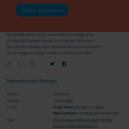
Video Abspielen
Mit gerade einmal sechs Jahren bekommt Helge einen
Schlaganfall. Seitdem kämpft er sich jeden Tag zurück,
besucht Rehakliniken und Krankenhäuser. Doch es ist nicht
nur für Helge ein Kampf, sondern auch für seine Eltern.
Metadaten des Beitrags
Datum:
13.04.2023
Autoren:
Laura Flegel
O-Ton:
Emely Peters
, Mutter von Helge
Maik Hohmann
, Schlaganfall-Kinderlotse
Tags:
#Krankenkasse
#Gesundheit
#Kinder
mit
#Schlaganfall
#früh
#sechs