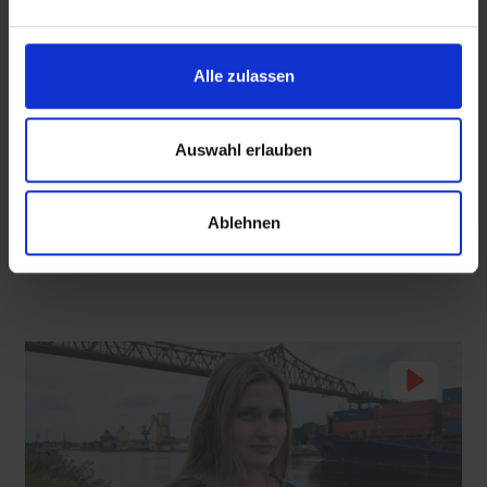
Alle zulassen
 den Ernstfall
Nachhaltige Geldanlage: Rendite mit gutem Gewissen?
Auswahl erlauben
Seelsorge für Trucker: "Könige der Landstraße"
oder "Deppen der Nation"?
Ablehnen
Grillfest für LKW-Fahrer an der A6
05.08.2026
2:55