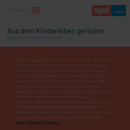
ZURÜCK
Aus dem Kinderleben gerissen
Helge hat mit sechs Jahren einen Schlaganfall
Dieses eingebettete Video wird von Vimeo, Inc., 555 West
18th Street, New York, New York 10011, USA bereitgestellt.
Beim Abspielen wird eine Verbindung zu den Servern von
Vimeo hergestellt. Dabei wird Vimeo mitgeteilt, welche
Seiten Sie besuchen. Wenn Sie in Ihrem Vimeo-Account
eingeloggt sind, kann Vimeo Ihr Surfverhalten Ihnen
persönlich zuzuordnen. Dies verhindern Sie, indem Sie sich
vorher aus Ihrem Vimeo-Account ausloggen.
Wird ein Vimeo-Video gestartet, setzt der Anbieter Cookies
aße" oder "Deppen der
"Wir bauen Cherson wieder auf" - Optimismus in der Ukra
ein, die Hinweise über das Nutzerverhalten sammeln.
Weitere Informationen zum Datenschutz bei „Vimeo“ finden
Sie in der Datenschutzerklärung des Anbieters unter:
https://vimeo.com/privacy