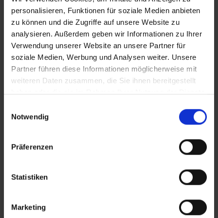
Zusätzliches Material
personalisieren, Funktionen für soziale Medien anbieten
zu können und die Zugriffe auf unsere Website zu
analysieren. Außerdem geben wir Informationen zu Ihrer
Verwendung unserer Website an unsere Partner für
Bilder
soziale Medien, Werbung und Analysen weiter. Unsere
Partner führen diese Informationen möglicherweise mit
SRT-Untertitel
weiteren Daten zusammen, die Sie ihnen bereitgestellt
haben oder die sie im Rahmen Ihrer Nutzung der Dienste
gesammelt haben.
Einwilligungsauswahl
In Sicherheit in Deutschland, in Gedanken im Krieg
Notwendig
Diese Beiträge könnten Sie auch
Präferenzen
interessieren
Statistiken
Marketing