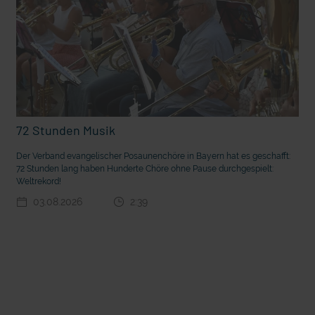
72 Stunden Musik
Der Verband evangelischer Posaunenchöre in Bayern hat es geschafft:
72 Stunden lang haben Hunderte Chöre ohne Pause durchgespielt:
t die deutsche Sprache?
Vorhang auf für Kinderzirkus Giovanni
Weltrekord!
03.08.2026
2:39