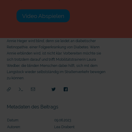
Video Abspielen
Annie Heger wird blind, denn sie leidet an diabetischer
Retinopathie, einer Folgeerkrankung von Diabetes. Wann
Annie erblinden wird, ist nicht klar. Vorbereiten möchte sie
sich trotzdem darauf und trifft Mobilitätstrainerin Laura
Wedber, die blinden Menschen dabei hilft, sich mit dem
Langstock wieder selbstständig im Straßenverkehr bewegen
zu können.
Metadaten des Beitrags
Datum:
09.06.2023
mit
Autoren:
Lea Drabent