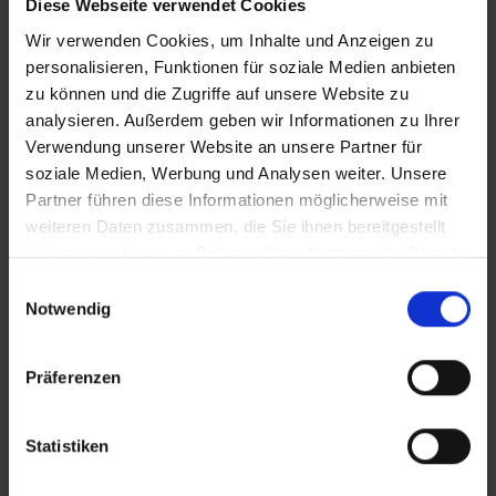
Diese Webseite verwendet Cookies
Wir verwenden Cookies, um Inhalte und Anzeigen zu
personalisieren, Funktionen für soziale Medien anbieten
Zusätzliches Material
zu können und die Zugriffe auf unsere Website zu
analysieren. Außerdem geben wir Informationen zu Ihrer
Verwendung unserer Website an unsere Partner für
soziale Medien, Werbung und Analysen weiter. Unsere
Bilder
Partner führen diese Informationen möglicherweise mit
weiteren Daten zusammen, die Sie ihnen bereitgestellt
haben oder die sie im Rahmen Ihrer Nutzung der Dienste
In Sicherheit in Deutschland, in Gedanken im Krieg
SRT-Untertitel
gesammelt haben.
Einwilligungsauswahl
Notwendig
Präferenzen
Diese Beiträge könnten Sie auch
interessieren
Statistiken