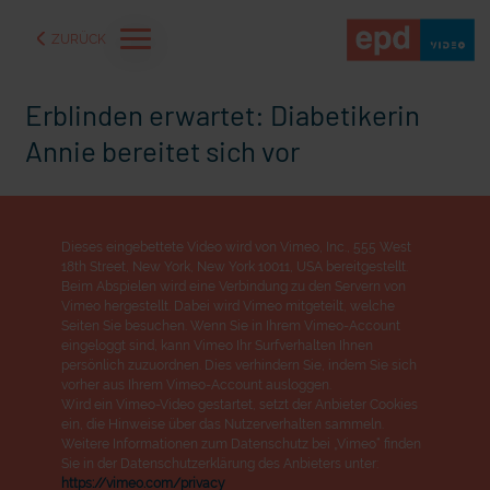
ZURÜCK
Erblinden erwartet: Diabetikerin
Annie bereitet sich vor
Dieses eingebettete Video wird von Vimeo, Inc., 555 West
18th Street, New York, New York 10011, USA bereitgestellt.
Beim Abspielen wird eine Verbindung zu den Servern von
Vimeo hergestellt. Dabei wird Vimeo mitgeteilt, welche
Seiten Sie besuchen. Wenn Sie in Ihrem Vimeo-Account
eingeloggt sind, kann Vimeo Ihr Surfverhalten Ihnen
persönlich zuzuordnen. Dies verhindern Sie, indem Sie sich
vorher aus Ihrem Vimeo-Account ausloggen.
aße" oder "Deppen der
"Wir bauen Cherson wieder auf" - Optimismus in der Ukra
Wird ein Vimeo-Video gestartet, setzt der Anbieter Cookies
ein, die Hinweise über das Nutzerverhalten sammeln.
Weitere Informationen zum Datenschutz bei „Vimeo“ finden
Sie in der Datenschutzerklärung des Anbieters unter:
https://vimeo.com/privacy