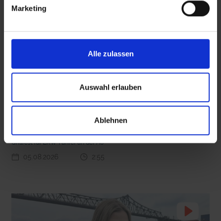
Marketing
Alle zulassen
 den Ernstfall
Nachhaltige Geldanlage: Rendite mit gutem Gewissen?
Auswahl erlauben
Seelsorge für Trucker: "Könige der Landstraße"
Ablehnen
oder "Deppen der Nation"?
Grillfest für LKW-Fahrer an der A6
05.08.2026
2:55