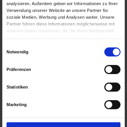
analysieren. Außerdem geben wir Informationen zu Ihrer
Verwendung unserer Website an unsere Partner für
SRT-Untertitel
soziale Medien, Werbung und Analysen weiter. Unsere
Partner führen diese Informationen möglicherweise mit
weiteren Daten zusammen, die Sie ihnen bereitgestellt
haben oder die sie im Rahmen Ihrer Nutzung der Dienste
gesammelt haben.
Einwilligungsauswahl
Diese Beiträge könnten Sie auch
Notwendig
interessieren
In Sicherheit in Deutschland, in Gedanken im Krieg
Präferenzen
Statistiken
Marketing