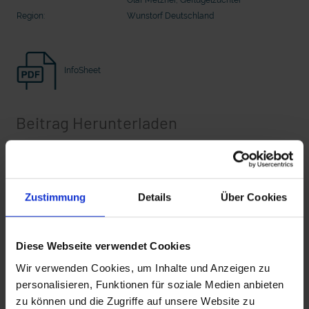
20 Ehrenamtliche bauen eine Waldkugelbahn
20 Ehrenamtliche bauen eine Wald
Region:
Wunstorf Deutschland
InfoSheet
Beitrag Herunterladen
Vollversion
Zustimmung
Details
Über Cookies
mit epd Text
Zusätzliches Material
epd erklärt: Tag der Arbeit
Diese Webseite verwendet Cookies
Wir verwenden Cookies, um Inhalte und Anzeigen zu
personalisieren, Funktionen für soziale Medien anbieten
Bilder
zu können und die Zugriffe auf unsere Website zu