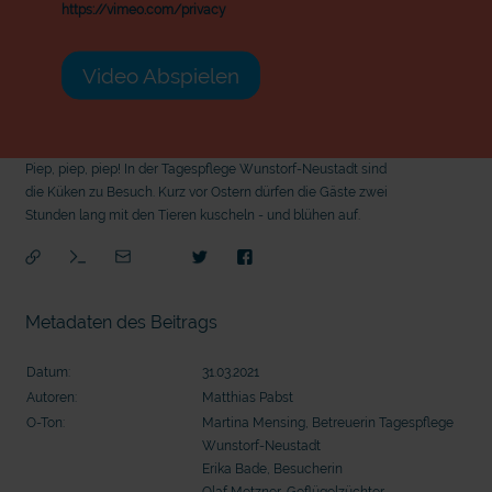
https://vimeo.com/privacy
Video Abspielen
Piep, piep, piep! In der Tagespflege Wunstorf-Neustadt sind
die Küken zu Besuch. Kurz vor Ostern dürfen die Gäste zwei
Stunden lang mit den Tieren kuscheln - und blühen auf.
Metadaten des Beitrags
Datum:
31.03.2021
Autoren:
Matthias Pabst
O-Ton:
Martina Mensing, Betreuerin Tagespflege
Wunstorf-Neustadt
Erika Bade, Besucherin
mit epd Text
mit
Olaf Metzner, Geflügelzüchter