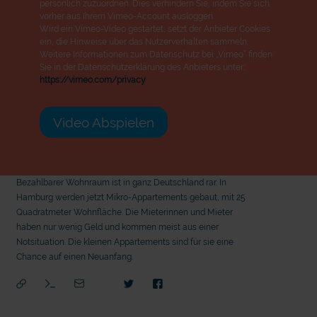
persönlich zuzuordnen. Dies verhindern Sie, indem Sie sich
vorher aus Ihrem Vimeo-Account ausloggen.
Wird ein Vimeo-Video gestartet, setzt der Anbieter Cookies
ein, die Hinweise über das Nutzerverhalten sammeln.
Weitere Informationen zum Datenschutz bei „Vimeo“ finden
Sie in der Datenschutzerklärung des Anbieters unter:
https://vimeo.com/privacy
Video Abspielen
Bezahlbarer Wohnraum ist in ganz Deutschland rar. In
Hamburg werden jetzt Mikro-Appartements gebaut, mit 25
Quadratmeter Wohnfläche. Die Mieterinnen und Mieter
haben nur wenig Geld und kommen meist aus einer
Notsituation. Die kleinen Appartements sind für sie eine
Chance auf einen Neuanfang.
mit epd Text
mit