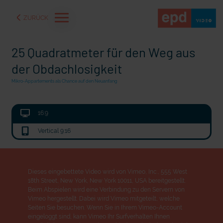
ZURÜCK
25 Quadratmeter für den Weg aus
der Obdachlosigkeit
Mikro-Appartements als Chance auf den Neuanfang
16:9
Vertical 9:16
mit epd Text
Dieses eingebettete Video wird von Vimeo, Inc., 555 West
18th Street, New York, New York 10011, USA bereitgestellt.
s in der Ukraine
72 Stunden Musik
Beim Abspielen wird eine Verbindung zu den Servern von
Vimeo hergestellt. Dabei wird Vimeo mitgeteilt, welche
Seiten Sie besuchen. Wenn Sie in Ihrem Vimeo-Account
eingeloggt sind, kann Vimeo Ihr Surfverhalten Ihnen