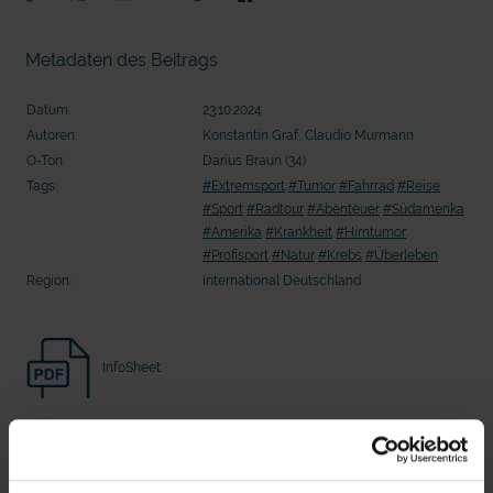
Seelsorge für Trucker: "Könige der
"Wir bauen Cherson wieder auf" - 
Landstraße" oder "Deppen der Nation"?
in der Ukraine
Metadaten des Beitrags
Datum:
23.10.2024
Autoren:
Konstantin Graf, Claudio Murmann
O-Ton:
Darius Braun (34)
Tags:
#Extremsport
#Tumor
#Fahrrad
#Reise
#Sport
#Radtour
#Abenteuer
#Südamerika
#Amerika
#Krankheit
#Hirntumor
#Profisport
#Natur
#Krebs
#Überleben
Region:
International Deutschland
mit epd Text
InfoSheet
epd erklärt: Tag der Arbeit
Beitrag Herunterladen