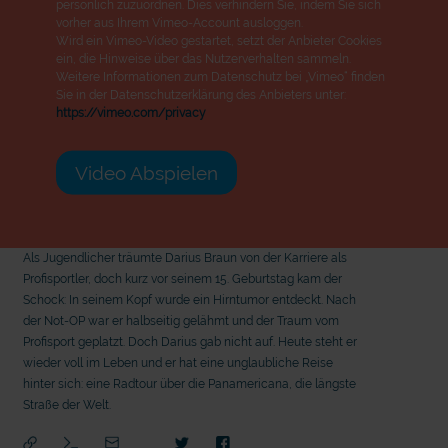
persönlich zuzuordnen. Dies verhindern Sie, indem Sie sich
vorher aus Ihrem Vimeo-Account ausloggen.
Wird ein Vimeo-Video gestartet, setzt der Anbieter Cookies
ein, die Hinweise über das Nutzerverhalten sammeln.
Weitere Informationen zum Datenschutz bei „Vimeo“ finden
Sie in der Datenschutzerklärung des Anbieters unter:
https://vimeo.com/privacy
Video Abspielen
Als Jugendlicher träumte Darius Braun von der Karriere als
Profisportler, doch kurz vor seinem 15. Geburtstag kam der
Schock: In seinem Kopf wurde ein Hirntumor entdeckt. Nach
der Not-OP war er halbseitig gelähmt und der Traum vom
Profisport geplatzt. Doch Darius gab nicht auf. Heute steht er
wieder voll im Leben und er hat eine unglaubliche Reise
hinter sich: eine Radtour über die Panamericana, die längste
Straße der Welt.
mit