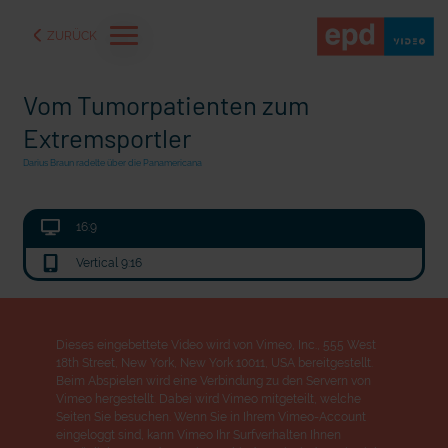
ZURÜCK
Vom Tumorpatienten zum
Extremsportler
Darius Braun radelte über die Panamericana
16:9
Vertical 9:16
Dieses eingebettete Video wird von Vimeo, Inc., 555 West
18th Street, New York, New York 10011, USA bereitgestellt.
aße" oder "Deppen der
"Wir bauen Cherson wieder auf" - Optimismus in der Ukra
Beim Abspielen wird eine Verbindung zu den Servern von
Vimeo hergestellt. Dabei wird Vimeo mitgeteilt, welche
Seiten Sie besuchen. Wenn Sie in Ihrem Vimeo-Account
eingeloggt sind, kann Vimeo Ihr Surfverhalten Ihnen