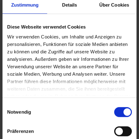
Zustimmung
Details
Über Cookies
Vollversion
Diese Webseite verwendet Cookies
CLEAN_Vom Tumorpatienten zum Extremsportler
Wir verwenden Cookies, um Inhalte und Anzeigen zu
personalisieren, Funktionen für soziale Medien anbieten
iT_Vom Tumorpatienten zum Extremsportler
zu können und die Zugriffe auf unsere Website zu
analysieren. Außerdem geben wir Informationen zu Ihrer
Verwendung unserer Website an unsere Partner für
In Sicherheit in Deutschland, in Gedanken im Krieg
soziale Medien, Werbung und Analysen weiter. Unsere
Zusätzliches Material
Partner führen diese Informationen möglicherweise mit
weiteren Daten zusammen, die Sie ihnen bereitgestellt
haben oder die sie im Rahmen Ihrer Nutzung der Dienste
gesammelt haben.
Bilder
Einwilligungsauswahl
Notwendig
SRT-Untertitel
Präferenzen