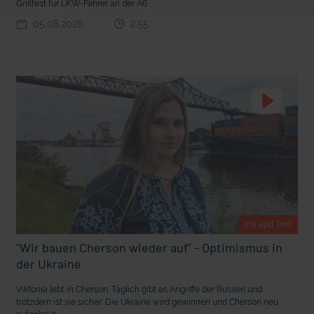
Grillfest für LKW-Fahrer an der A6
t Grabenkämpfe
Nachhaltige Geldanlage: Rendite mit gutem Gewissen?
05.08.2026
2:55
mit epd Text
"Wir bauen Cherson wieder auf" - Optimismus in
Ostern erleben wie vor 2000 Jahren in Jerusalem
der Ukraine
Viktoriia lebt in Cherson. Täglich gibt es Angriffe der Russen und
trotzdem ist sie sicher: Die Ukraine wird gewinnen und Cherson neu