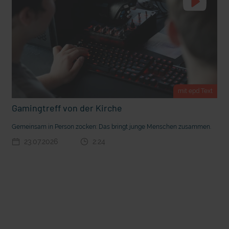
mit epd Text
Gamingtreff von der Kirche
t die deutsche Sprache?
Vorhang auf für Kinderzirkus Giovanni
Gemeinsam in Person zocken: Das bringt junge Menschen zusammen.
23.07.2026
2:24