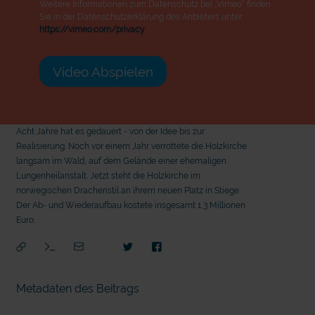
Weitere Informationen zum Datenschutz bei „Vimeo“ finden
Sie in der Datenschutzerklärung des Anbieters unter:
https://vimeo.com/privacy
Video Abspielen
Acht Jahre hat es gedauert - von der Idee bis zur
Realisierung. Noch vor einem Jahr verrottete die Holzkirche
langsam im Wald, auf dem Gelände einer ehemaligen
Lungenheilanstalt. Jetzt steht die Holzkirche im
norwegischen Drachenstil an ihrem neuen Platz in Stiege.
Der Ab- und Wiederaufbau kostete insgesamt 1,3 Millionen
Euro.
Metadaten des Beitrags
mit