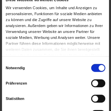
clean_Stiege Einweihung.mov
Wir verwenden Cookies, um Inhalte und Anzeigen zu
personalisieren, Funktionen für soziale Medien anbieten
iT_Stiege_Einweihung
zu können und die Zugriffe auf unsere Website zu
analysieren. Außerdem geben wir Informationen zu Ihrer
Verwendung unserer Website an unsere Partner für
soziale Medien, Werbung und Analysen weiter. Unsere
Zusätzliches Material
Partner führen diese Informationen möglicherweise mit
weiteren Daten zusammen, die Sie ihnen bereitgestellt
haben oder die sie im Rahmen Ihrer Nutzung der Dienste
In Sicherheit in Deutschland, in Gedanken im Krieg
Bilder
gesammelt haben.
Einwilligungsauswahl
Notwendig
SRT-Untertitel
Präferenzen
Statistiken
Diese Beiträge könnten Sie auch