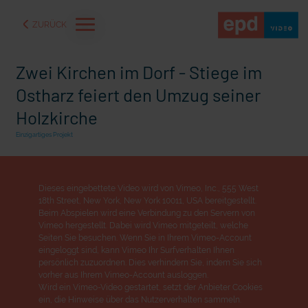
ZURÜCK
Zwei Kirchen im Dorf - Stiege im
Ostharz feiert den Umzug seiner
Holzkirche
Einzigartiges Projekt
Dieses eingebettete Video wird von Vimeo, Inc., 555 West
18th Street, New York, New York 10011, USA bereitgestellt.
Beim Abspielen wird eine Verbindung zu den Servern von
Vimeo hergestellt. Dabei wird Vimeo mitgeteilt, welche
Seiten Sie besuchen. Wenn Sie in Ihrem Vimeo-Account
eingeloggt sind, kann Vimeo Ihr Surfverhalten Ihnen
aße" oder "Deppen der
"Wir bauen Cherson wieder auf" - Optimismus in der Ukra
persönlich zuzuordnen. Dies verhindern Sie, indem Sie sich
vorher aus Ihrem Vimeo-Account ausloggen.
Wird ein Vimeo-Video gestartet, setzt der Anbieter Cookies
ein, die Hinweise über das Nutzerverhalten sammeln.