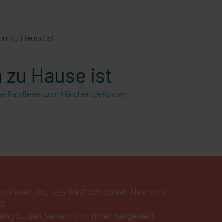
n zu Hause ist
zu Hause ist
che Parallelen zum Märchen gefunden
n Vimeo, Inc., 555 West 18th Street, New York,
t.
ung zu den Servern von Vimeo hergestellt.