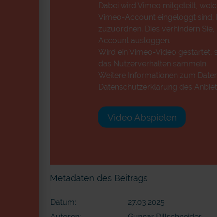
Dabei wird Vimeo mitgeteilt, wel
Vimeo-Account eingeloggt sind, k
zuzuordnen. Dies verhindern Sie,
Account ausloggen.
Wird ein Vimeo-Video gestartet, s
das Nutzerverhalten sammeln.
Weitere Informationen zum Datens
Datenschutzerklärung des Anbiet
Video Abspielen
Metadaten des Beitrags
Datum:
27.03.2025
Autoren:
Gunnar Dillschneider