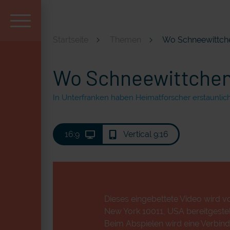
Startseite
Themen
Wo Schneewittche
Aktuell und beliebt
Wo Schneewittchen 
In Unterfranken haben Heimatforscher erstaunli
16:9
Vertical 9:16
Dieses eingebettete Video wird vo
New York 10011, USA bereitgestell
Beim Abspielen wird eine Verbind