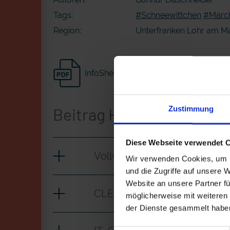
Tags:
#Schneewittchen
#Märc
Region:
Unterfranken Lohr am M
InfoSheet
Beitrag Herunterladen
Zustimmung
Diese Webseite verwendet 
Vollversion
Wir verwenden Cookies, um I
und die Zugriffe auf unsere 
Website an unsere Partner fü
CLEAN_Schneewittchen_
möglicherweise mit weiteren
der Dienste gesammelt habe