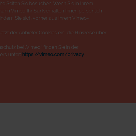
che Seiten Sie besuchen. Wenn Sie in Ihrem
ann Vimeo Ihr Surfverhalten Ihnen persönlich
 indem Sie sich vorher aus Ihrem Vimeo-
etzt der Anbieter Cookies ein, die Hinweise über
chutz bei „Vimeo“ finden Sie in der
ers unter:
https://vimeo.com/privacy