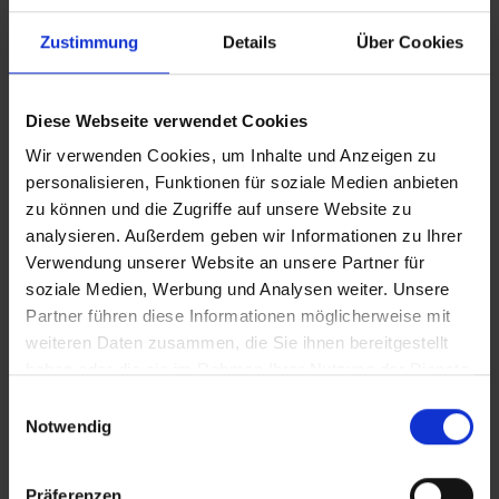
Beitrag Herunterladen
Zustimmung
Details
Über Cookies
Vollversion
Diese Webseite verwendet Cookies
CLEAN_DKMS_Erzieherin
Wir verwenden Cookies, um Inhalte und Anzeigen zu
personalisieren, Funktionen für soziale Medien anbieten
zu können und die Zugriffe auf unsere Website zu
IT_DKMS_Erzieherin
analysieren. Außerdem geben wir Informationen zu Ihrer
In Sicherheit in Deutschland, in Gedanken im Krieg
Verwendung unserer Website an unsere Partner für
soziale Medien, Werbung und Analysen weiter. Unsere
Partner führen diese Informationen möglicherweise mit
Zusätzliches Material
weiteren Daten zusammen, die Sie ihnen bereitgestellt
haben oder die sie im Rahmen Ihrer Nutzung der Dienste
gesammelt haben.
Einwilligungsauswahl
Bilder
Notwendig
SRT-Untertitel
Präferenzen