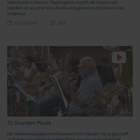
Viktoriia lebt in Cherson. Täglich gibt es Angriffe der Russen und
trotzdem ist sie sicher: Die Ukraine wird gewinnen und Cherson neu
aufgebaut.
03.08.2026
2:53
t die deutsche Sprache?
Vorhang auf für Kinderzirkus Giovanni
72 Stunden Musik
Der Verband evangelischer Posaunenchöre in Bayern hat es geschafft:
72 Stunden lang haben Hunderte Chöre ohne Pause durchgespielt: