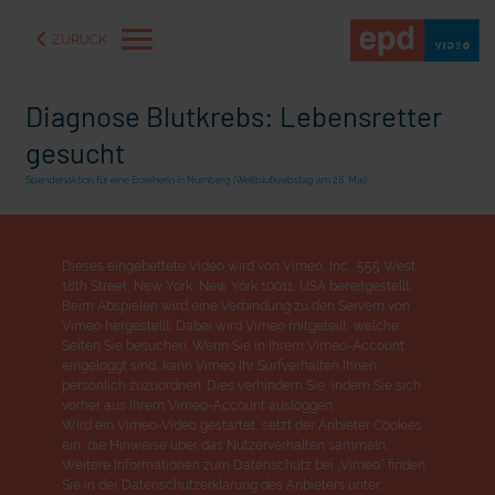
ZURÜCK
Diagnose Blutkrebs: Lebensretter
gesucht
Spendenaktion für eine Erzieherin in Nürnberg (Weltblutkrebstag am 28. Mai)
Dieses eingebettete Video wird von Vimeo, Inc., 555 West
18th Street, New York, New York 10011, USA bereitgestellt.
Beim Abspielen wird eine Verbindung zu den Servern von
Vimeo hergestellt. Dabei wird Vimeo mitgeteilt, welche
Seiten Sie besuchen. Wenn Sie in Ihrem Vimeo-Account
eingeloggt sind, kann Vimeo Ihr Surfverhalten Ihnen
persönlich zuzuordnen. Dies verhindern Sie, indem Sie sich
aße" oder "Deppen der
"Wir bauen Cherson wieder auf" - Optimismus in der Ukra
vorher aus Ihrem Vimeo-Account ausloggen.
Wird ein Vimeo-Video gestartet, setzt der Anbieter Cookies
ein, die Hinweise über das Nutzerverhalten sammeln.
Weitere Informationen zum Datenschutz bei „Vimeo“ finden
Sie in der Datenschutzerklärung des Anbieters unter: