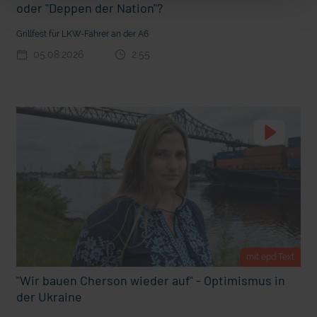
oder "Deppen der Nation"?
t Grabenkämpfe
Nachhaltige Geldanlage: Rendite mit gutem Gewissen?
Grillfest für LKW-Fahrer an der A6
05.08.2026
2:55
Ostern erleben wie vor 2000 Jahren in Jerusalem
mit epd Text
"Wir bauen Cherson wieder auf" - Optimismus in
der Ukraine