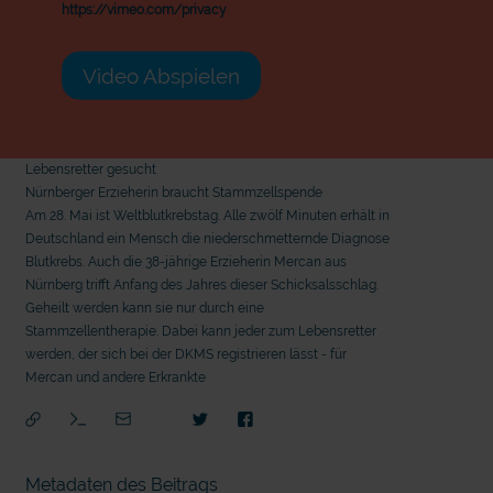
https://vimeo.com/privacy
Video Abspielen
Lebensretter gesucht
Nürnberger Erzieherin braucht Stammzellspende
Am 28. Mai ist Weltblutkrebstag. Alle zwölf Minuten erhält in
Deutschland ein Mensch die niederschmetternde Diagnose
Blutkrebs. Auch die 38-jährige Erzieherin Mercan aus
Nürnberg trifft Anfang des Jahres dieser Schicksalsschlag.
Geheilt werden kann sie nur durch eine
Stammzellentherapie. Dabei kann jeder zum Lebensretter
werden, der sich bei der DKMS registrieren lässt - für
Mercan und andere Erkrankte
mit
Metadaten des Beitrags