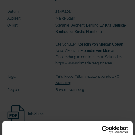
Seelsorge für Trucker: "Könige der
"Wir bauen Cherson wieder auf" - 
Landstraße" oder "Deppen der Nation"?
in der Ukraine
Datum:
24.05.2024
Autoren:
Maike Stark
O-Ton:
Stefanie Dechent.
Leitung Ev. Kita Dietrich-
Bonhoeffer-Kirche Nürnberg
Ute Schuller,
Kollegin von Mercan Coban
Nese Akoulah,
Freundin von Mercan
Einblendung in den letzten 10 Sekunden :
https://www.dkms.de/registrieren
Tags:
#Blutkrebs
#Stammzellenspende
#FC
Nürnberg
Region:
Bayern Nürnberg
mit epd Text
epd erklärt: Tag der Arbeit
InfoSheet