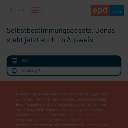
ZURÜCK
Selbstbestimmungsgesetz: Jonas
steht jetzt auch im Ausweis
16:9
Vertical 9:16
Dieses eingebettete Video wird von Vimeo, Inc., 555 West
18th Street, New York, New York 10011, USA bereitgestellt.
aße" oder "Deppen der
"Wir bauen Cherson wieder auf" - Optimismus in der Ukra
Beim Abspielen wird eine Verbindung zu den Servern von
Vimeo hergestellt. Dabei wird Vimeo mitgeteilt, welche
Seiten Sie besuchen. Wenn Sie in Ihrem Vimeo-Account
eingeloggt sind, kann Vimeo Ihr Surfverhalten Ihnen
persönlich zuzuordnen. Dies verhindern Sie, indem Sie sich