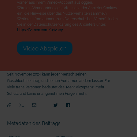
vorher aus Ihrem Vimeo-Account ausloggen.
Wird ein Vimeo-Video gestartet, setzt der Anbieter Cookies
ein, die Hinweise über das Nutzerverhalten sammeln.
Weitere Informationen zum Datenschutz bei „Vimeo“ finden
Sie in der Datenschutzerklärung des Anbieters unter:
https://vimeo.com/privacy
Video Abspielen
Seit November 2024 kann jeder Mensch seinen
Geschlechtseintrag und seinen Vornamen ändern lassen. Für
viele trans Personen bedeutet das: Mehr Akzeptanz, mehr
Schutz und keine unangenehmen Fragen mehr.
Metadaten des Beitrags
mit