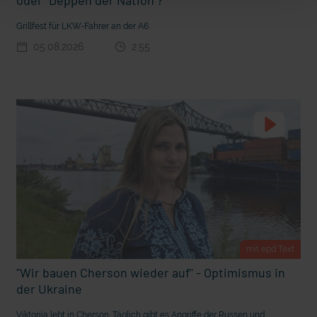
t Grabenkämpfe
Nachhaltige Geldanlage: Rendite mit gutem Gewissen?
Grillfest für LKW-Fahrer an der A6
05.08.2026
2:55
mit epd Text
Ostern erleben wie vor 2000 Jahren in Jerusalem
"Wir bauen Cherson wieder auf" - Optimismus in
der Ukraine
Viktoriia lebt in Cherson. Täglich gibt es Angriffe der Russen und