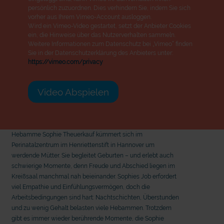
persönlich zuzuordnen. Dies verhindern Sie, indem Sie sich
vorher aus Ihrem Vimeo-Account ausloggen.
Wird ein Vimeo-Video gestartet, setzt der Anbieter Cookies
ein, die Hinweise über das Nutzerverhalten sammeln.
Weitere Informationen zum Datenschutz bei „Vimeo“ finden
Sie in der Datenschutzerklärung des Anbieters unter:
https://vimeo.com/privacy
Video Abspielen
Hebamme Sophie Theuerkauf kümmert sich im
Perinatalzentrum im Henriettenstift in Hannover um
werdende Mütter. Sie begleitet Geburten – und erlebt auch
schwierige Momente, denn Freude und Abschied liegen im
Kreißsaal manchmal nah beieinander. Sophies Job erfordert
viel Empathie und Einfühlungsvermögen, doch die
Arbeitsbedingungen sind hart: Nachtschichten, Überstunden
und zu wenig Gehalt belasten viele Hebammen. Trotzdem
mit
gibt es immer wieder berührende Momente, die Sophie