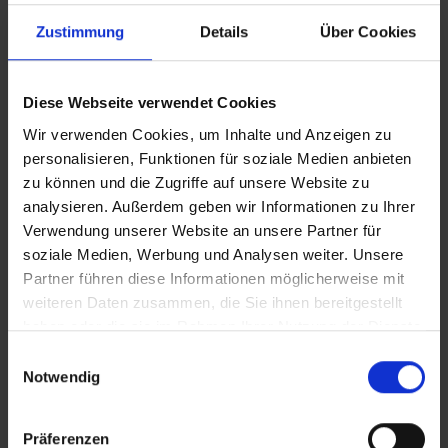
Zustimmung
Details
Über Cookies
Vollversion
Diese Webseite verwendet Cookies
IT_Hebamme im Kreißsaal
Wir verwenden Cookies, um Inhalte und Anzeigen zu
personalisieren, Funktionen für soziale Medien anbieten
zu können und die Zugriffe auf unsere Website zu
CLEAN_Hebamme im Kreißsaal
analysieren. Außerdem geben wir Informationen zu Ihrer
Verwendung unserer Website an unsere Partner für
In Sicherheit in Deutschland, in Gedanken im Krieg
soziale Medien, Werbung und Analysen weiter. Unsere
Zusätzliches Material
Partner führen diese Informationen möglicherweise mit
weiteren Daten zusammen, die Sie ihnen bereitgestellt
haben oder die sie im Rahmen Ihrer Nutzung der Dienste
gesammelt haben.
Einwilligungsauswahl
Bilder
Notwendig
SRT-Untertitel
Präferenzen