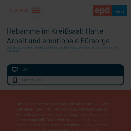
ZURÜCK
Hebamme im Kreißsaal: Harte
Arbeit und emotionale Fürsorge
Geburten zu begleiten erfordert viel Geduld und Einfühlungsvermögen und das bei schlechter
Bezahlung
16:9
Vertical 9:16
Dieses eingebettete Video wird von Vimeo, Inc., 555 West
aße" oder "Deppen der
"Wir bauen Cherson wieder auf" - Optimismus in der Ukra
18th Street, New York, New York 10011, USA bereitgestellt.
Beim Abspielen wird eine Verbindung zu den Servern von
Vimeo hergestellt. Dabei wird Vimeo mitgeteilt, welche
Seiten Sie besuchen. Wenn Sie in Ihrem Vimeo-Account
eingeloggt sind, kann Vimeo Ihr Surfverhalten Ihnen