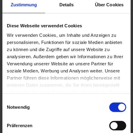
Zustimmung
Details
Über Cookies
Vollversion
Diese Webseite verwendet Cookies
Clean_Auszeit im Kinderhospiz
Wir verwenden Cookies, um Inhalte und Anzeigen zu
personalisieren, Funktionen für soziale Medien anbieten
IT_Auszeit im Kinderhospiz
zu können und die Zugriffe auf unsere Website zu
analysieren. Außerdem geben wir Informationen zu Ihrer
Verwendung unserer Website an unsere Partner für
In Sicherheit in Deutschland, in Gedanken im Krieg
soziale Medien, Werbung und Analysen weiter. Unsere
Zusätzliches Material
Partner führen diese Informationen möglicherweise mit
weiteren Daten zusammen, die Sie ihnen bereitgestellt
haben oder die sie im Rahmen Ihrer Nutzung der Dienste
gesammelt haben.
Bilder
Einwilligungsauswahl
Notwendig
SRT-Untertitel
Präferenzen
Untertitel_Vertical_Auszeit im Kinderhospiz__SRT_Englisch.srt