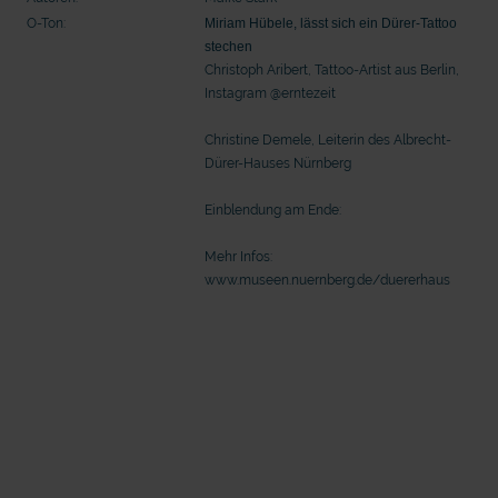
Seelsorge für Trucker: "Könige der
"Wir bauen Cherson wieder auf" - 
O-Ton:
Miriam Hübele, lässt sich ein Dürer-Tattoo
Landstraße" oder "Deppen der Nation"?
in der Ukraine
stechen
Christoph Aribert, Tattoo-Artist aus Berlin,
Instagram @erntezeit
Christine Demele, Leiterin des Albrecht-
Dürer-Hauses Nürnberg
Einblendung am Ende:
Mehr Infos:
www.museen.nuernberg.de/duererhaus
mit epd Text
epd erklärt: Tag der Arbeit