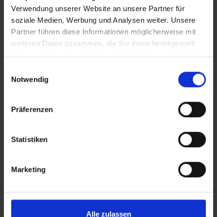
Verwendung unserer Website an unsere Partner für
Duerer Tattoo Hochkant 2
soziale Medien, Werbung und Analysen weiter. Unsere
Partner führen diese Informationen möglicherweise mit
Duerer Tattoo Hochkant 3
weiteren Daten zusammen, die Sie ihnen bereitgestellt
haben oder die sie im Rahmen Ihrer Nutzung der Dienste
 den Ernstfall
Nachhaltige Geldanlage: Rendite mit gutem Gewissen?
gesammelt haben.
Einwilligungsauswahl
CLEAN_duerer_under_your_skin_nuernberg
Notwendig
IT_durer_under_your_skin_nuernberg
Präferenzen
Statistiken
Zusätzliches Material
Marketing
Bilder
Alle zulassen