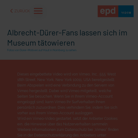
ZURÜCK
Albrecht-Dürer-Fans lassen sich im
Museum tätowieren
Fotos von Dürer-Motiven auf Haut in Nürnberg zu sehen
Dieses eingebettete Video wird von Vimeo, Inc., 555 West
18th Street, New York, New York 10011, USA bereitgestellt.
Beim Abspielen wird eine Verbindung zu den Servern von
Vimeo hergestellt. Dabei wird Vimeo mitgeteilt, welche
Seiten Sie besuchen. Wenn Sie in Ihrem Vimeo-Account
eingeloggt sind, kann Vimeo Ihr Surfverhalten Ihnen
persönlich zuzuordnen. Dies verhindern Sie, indem Sie sich
aße" oder "Deppen der
"Wir bauen Cherson wieder auf" - Optimismus in der Ukra
vorher aus Ihrem Vimeo-Account ausloggen.
Wird ein Vimeo-Video gestartet, setzt der Anbieter Cookies
ein, die Hinweise über das Nutzerverhalten sammeln.
Weitere Informationen zum Datenschutz bei „Vimeo“ finden
Sie in der Datenschutzerklärung des Anbieters unter: