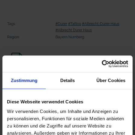
Tags:
#Dürer
#Tattoo
#Albrecht-Dürer-Haus
#Albrecht Dürer Haus
Region:
Bayern Nürnberg
InfoSheet
In Sicherheit in Deutschland, in Gedanken im Krieg
Zustimmung
Details
Über Cookies
Beitrag Herunterladen
Diese Webseite verwendet Cookies
Vollversion
Wir verwenden Cookies, um Inhalte und Anzeigen zu
personalisieren, Funktionen für soziale Medien anbieten
Duerer Tattoo Hochkant 1
zu können und die Zugriffe auf unsere Website zu
analysieren. Außerdem geben wir Informationen zu Ihrer