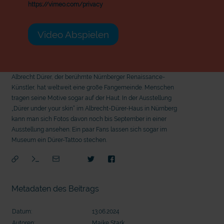
https://vimeo.com/privacy
Video Abspielen
Albrecht Dürer, der berühmte Nürnberger Renaissance-
Künstler, hat weltweit eine große Fangemeinde. Menschen
tragen seine Motive sogar auf der Haut. In der Ausstellung
„Dürer under your skin“ im Albrecht-Dürer-Haus in Nürnberg
kann man sich Fotos davon noch bis September in einer
Ausstellung ansehen. Ein paar Fans lassen sich sogar im
Museum ein Dürer-Tattoo stechen.
Metadaten des Beitrags
Datum:
13.06.2024
mit
Autoren:
Maike Stark