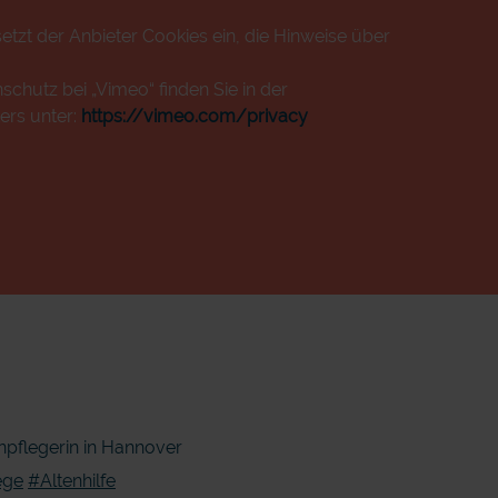
etzt der Anbieter Cookies ein, die Hinweise über
chutz bei „Vimeo“ finden Sie in der
ers unter:
https://vimeo.com/privacy
npflegerin in Hannover
ege
#Altenhilfe