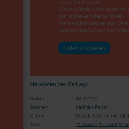
Account ausloggen.
Wird ein Vimeo-Video gestartet, s
das Nutzerverhalten sammeln.
Weitere Informationen zum Datens
Datenschutzerklärung des Anbiet
Video Abspielen
Metadaten des Beitrags
Datum:
02.12.2020
Autoren:
Matthias Pabst
O-Ton:
Patricia Schürmann, Alte
Tags:
#Diakonie
#Corona
#Pfl