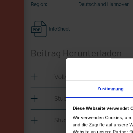
Region:
Deutschland Hannover
InfoSheet
Beitrag Herunterladen
Vollversion
Zustimmung
Studie Pflege_CLEAN
Diese Webseite verwendet 
Wir verwenden Cookies, um I
Studie Pflege_iT
und die Zugriffe auf unsere 
Website an unsere Partner fü