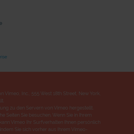
e
rise
n Vimeo, Inc., 555 West 18th Street, New York,
t.
ung zu den Servern von Vimeo hergestellt.
che Seiten Sie besuchen. Wenn Sie in Ihrem
ann Vimeo Ihr Surfverhalten Ihnen persönlich
 indem Sie sich vorher aus Ihrem Vimeo-