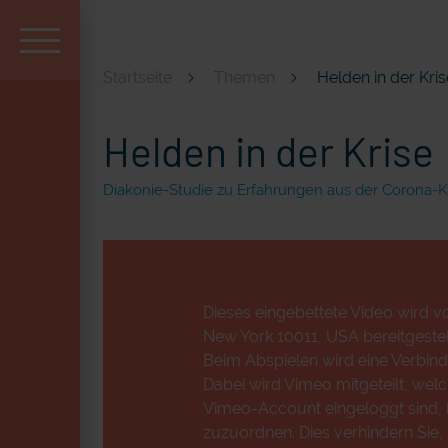
Startseite
Themen
Helden in der Kris
Aktuell und beliebt
Helden in der Krise
Diakonie-Studie zu Erfahrungen aus der Corona-K
Dieses eingebettete Video wird vo
New York 10011, USA bereitgestell
Beim Abspielen wird eine Verbind
Dabei wird Vimeo mitgeteilt, wel
Vimeo-Account eingeloggt sind, k
zuzuordnen. Dies verhindern Sie,