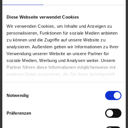
CLEAN_Lebensmittelverschwendung
Diese Webseite verwendet Cookies
Wir verwenden Cookies, um Inhalte und Anzeigen zu
personalisieren, Funktionen für soziale Medien anbieten
iT_Lebensmittelverschwendung
zu können und die Zugriffe auf unsere Website zu
analysieren. Außerdem geben wir Informationen zu Ihrer
Verwendung unserer Website an unsere Partner für
Zusätzliches Material
soziale Medien, Werbung und Analysen weiter. Unsere
In Sicherheit in Deutschland, in Gedanken im Krieg
Partner führen diese Informationen möglicherweise mit
weiteren Daten zusammen, die Sie ihnen bereitgestellt
haben oder die sie im Rahmen Ihrer Nutzung der Dienste
Bilder
gesammelt haben.
Einwilligungsauswahl
Notwendig
SRT-Untertitel
Präferenzen