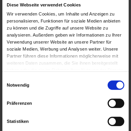
Diese Webseite verwendet Cookies
VERTICAL_iT_Festivalseelsorge
Wir verwenden Cookies, um Inhalte und Anzeigen zu
personalisieren, Funktionen für soziale Medien anbieten
zu können und die Zugriffe auf unsere Website zu
Zusätzliches Material
analysieren. Außerdem geben wir Informationen zu Ihrer
Verwendung unserer Website an unsere Partner für
soziale Medien, Werbung und Analysen weiter. Unsere
Partner führen diese Informationen möglicherweise mit
Bilder
weiteren Daten zusammen, die Sie ihnen bereitgestellt
In Sicherheit in Deutschland, in Gedanken im Krieg
haben oder die sie im Rahmen Ihrer Nutzung der Dienste
SRT-Untertitel
gesammelt haben.
Einwilligungsauswahl
Notwendig
Präferenzen
Diese Beiträge könnten Sie auch
interessieren
Statistiken