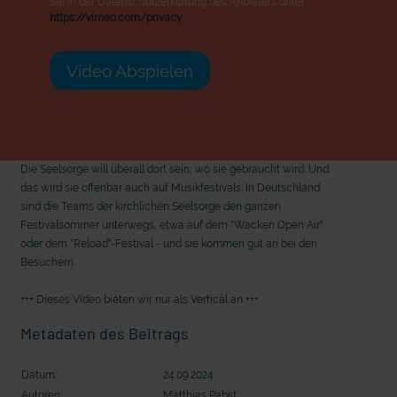
Sie in der Datenschutzerklärung des Anbieters unter:
https://vimeo.com/privacy
Video Abspielen
Die Seelsorge will überall dort sein, wo sie gebraucht wird. Und
das wird sie offenbar auch auf Musikfestivals: In Deutschland
sind die Teams der kirchlichen Seelsorge den ganzen
Festivalsommer unterwegs, etwa auf dem "Wacken Open Air"
oder dem "Reload"-Festival - und sie kommen gut an bei den
Besuchern.
+++ Dieses Video bieten wir nur als Vertical an +++
Metadaten des Beitrags
Datum:
24.09.2024
mit epd Text
mit
Autoren:
Matthias Pabst