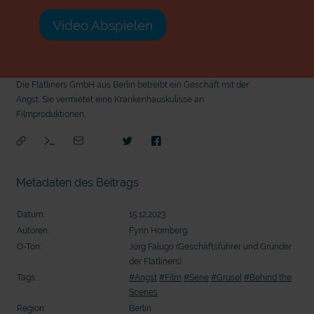
Video Abspielen
Die Flatliners GmbH aus Berlin betreibt ein Geschäft mit der
Angst: Sie vermietet eine Krankenhauskulisse an
Filmproduktionen.
Metadaten des Beitrags
Datum:
15.12.2023
Autoren:
Fynn Hornberg
O-Ton:
Jörg Falugo (Geschäftsführer und Gründer
der Flatliners)
Tags:
#Angst
#Film
#Serie
#Grusel
#Behind the
Scenes
mit
Region:
Berlin