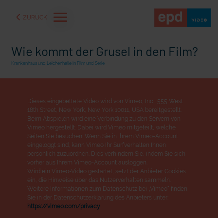
ZURÜCK
Wie kommt der Grusel in den Film?
Krankenhaus und Leichenhalle in Film und Serie
Dieses eingebettete Video wird von Vimeo, Inc., 555 West
18th Street, New York, New York 10011, USA bereitgestellt.
Beim Abspielen wird eine Verbindung zu den Servern von
Vimeo hergestellt. Dabei wird Vimeo mitgeteilt, welche
Seiten Sie besuchen. Wenn Sie in Ihrem Vimeo-Account
eingeloggt sind, kann Vimeo Ihr Surfverhalten Ihnen
persönlich zuzuordnen. Dies verhindern Sie, indem Sie sich
vorher aus Ihrem Vimeo-Account ausloggen.
Wird ein Vimeo-Video gestartet, setzt der Anbieter Cookies
aße" oder "Deppen der
"Wir bauen Cherson wieder auf" - Optimismus in der Ukra
ein, die Hinweise über das Nutzerverhalten sammeln.
Weitere Informationen zum Datenschutz bei „Vimeo“ finden
Sie in der Datenschutzerklärung des Anbieters unter:
https://vimeo.com/privacy