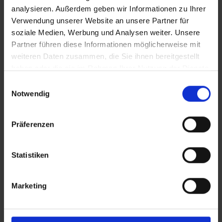
analysieren. Außerdem geben wir Informationen zu Ihrer
Verwendung unserer Website an unsere Partner für
soziale Medien, Werbung und Analysen weiter. Unsere
Bilder
Partner führen diese Informationen möglicherweise mit
weiteren Daten zusammen, die Sie ihnen bereitgestellt
SRT-Untertitel
haben oder die sie im Rahmen Ihrer Nutzung der Dienste
gesammelt haben.
Einwilligungsauswahl
Notwendig
In Sicherheit in Deutschland, in Gedanken im Krieg
Präferenzen
Diese Beiträge könnten Sie auch
interessieren
Statistiken
Marketing