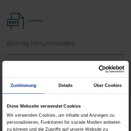
Seelsorge für Trucker: "Könige der
"Wir bauen Cherson wieder auf" - 
Landstraße" oder "Deppen der Nation"?
in der Ukraine
InfoSheet
Beitrag Herunterladen
Vollversion
CLEAN_Flatliners
Zustimmung
Details
Über Cookies
mit epd Text
iT_Flatliners
epd erklärt: Tag der Arbeit
Diese Webseite verwendet Cookies
Wir verwenden Cookies, um Inhalte und Anzeigen zu
personalisieren, Funktionen für soziale Medien anbieten
Zusätzliches Material
zu können und die Zugriffe auf unsere Website zu