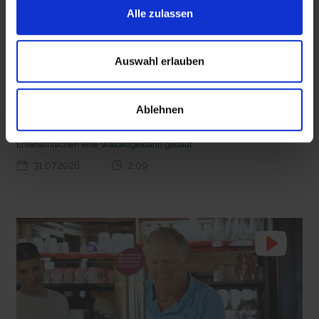
Alle zulassen
Auswahl erlauben
mit epd Text
 den Ernstfall
Nachhaltige Geldanlage: Rendite mit gutem Gewissen?
20 Ehrenamtliche bauen eine Waldkugelbahn
Ablehnen
Gemeindemitarbeiterin Sina Laatsch aus der evangelischen
Kirchengemeinde in Hahnstätten hat gemeinsam mit 20
Ehrenamtlichen eine Waldkugelbahn gebaut.
31.07.2026
2:09