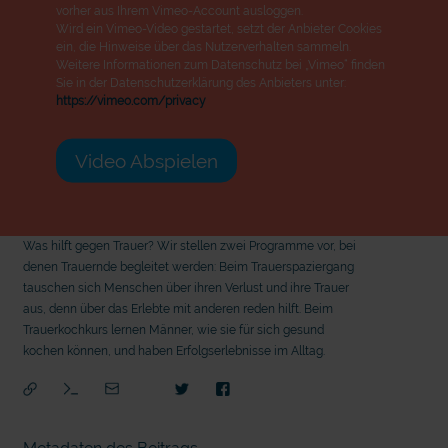
vorher aus Ihrem Vimeo-Account ausloggen.
Wird ein Vimeo-Video gestartet, setzt der Anbieter Cookies
ein, die Hinweise über das Nutzerverhalten sammeln.
Weitere Informationen zum Datenschutz bei „Vimeo“ finden
Sie in der Datenschutzerklärung des Anbieters unter:
https://vimeo.com/privacy
Video Abspielen
Was hilft gegen Trauer? Wir stellen zwei Programme vor, bei
denen Trauernde begleitet werden: Beim Trauerspaziergang
tauschen sich Menschen über ihren Verlust und ihre Trauer
aus, denn über das Erlebte mit anderen reden hilft. Beim
Trauerkochkurs lernen Männer, wie sie für sich gesund
kochen können, und haben Erfolgserlebnisse im Alltag.
mit