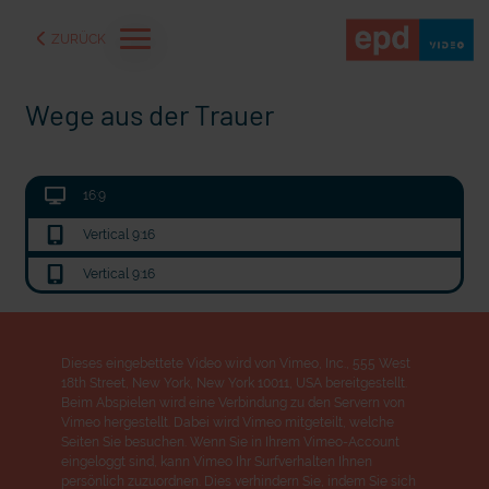
ZURÜCK
Wege aus der Trauer
16:9
Vertical 9:16
Vertical 9:16
Dieses eingebettete Video wird von Vimeo, Inc., 555 West
18th Street, New York, New York 10011, USA bereitgestellt.
aße" oder "Deppen der
"Wir bauen Cherson wieder auf" - Optimismus in der Ukra
Beim Abspielen wird eine Verbindung zu den Servern von
Vimeo hergestellt. Dabei wird Vimeo mitgeteilt, welche
Seiten Sie besuchen. Wenn Sie in Ihrem Vimeo-Account
eingeloggt sind, kann Vimeo Ihr Surfverhalten Ihnen
persönlich zuzuordnen. Dies verhindern Sie, indem Sie sich