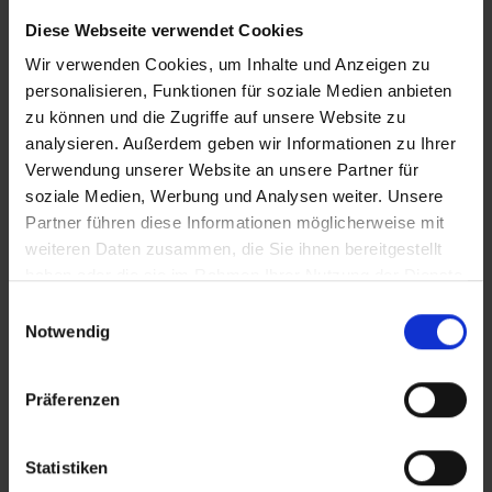
Diese Webseite verwendet Cookies
iT Trauer epd
Wir verwenden Cookies, um Inhalte und Anzeigen zu
personalisieren, Funktionen für soziale Medien anbieten
zu können und die Zugriffe auf unsere Website zu
Zusätzliches Material
analysieren. Außerdem geben wir Informationen zu Ihrer
Verwendung unserer Website an unsere Partner für
soziale Medien, Werbung und Analysen weiter. Unsere
Partner führen diese Informationen möglicherweise mit
Bilder
weiteren Daten zusammen, die Sie ihnen bereitgestellt
In Sicherheit in Deutschland, in Gedanken im Krieg
haben oder die sie im Rahmen Ihrer Nutzung der Dienste
gesammelt haben.
SRT-Untertitel
Einwilligungsauswahl
Notwendig
Präferenzen
Diese Beiträge könnten Sie auch
Statistiken
interessieren