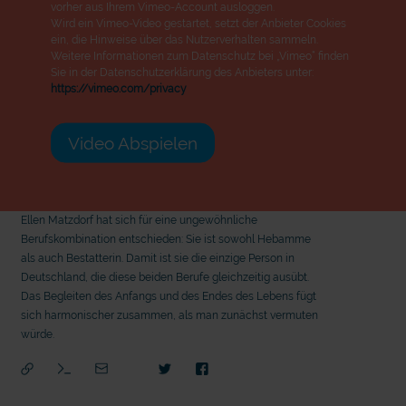
vorher aus Ihrem Vimeo-Account ausloggen.
Wird ein Vimeo-Video gestartet, setzt der Anbieter Cookies
ein, die Hinweise über das Nutzerverhalten sammeln.
Weitere Informationen zum Datenschutz bei „Vimeo“ finden
Sie in der Datenschutzerklärung des Anbieters unter:
https://vimeo.com/privacy
Video Abspielen
Ellen Matzdorf hat sich für eine ungewöhnliche
Berufskombination entschieden: Sie ist sowohl Hebamme
als auch Bestatterin. Damit ist sie die einzige Person in
Deutschland, die diese beiden Berufe gleichzeitig ausübt.
Das Begleiten des Anfangs und des Endes des Lebens fügt
sich harmonischer zusammen, als man zunächst vermuten
würde.
mit epd Text
mit