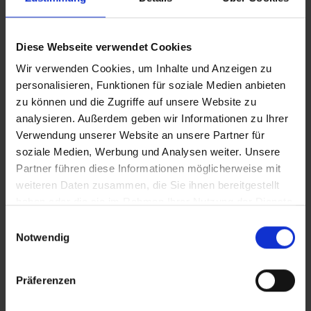
IT_Hebamme und Bestatterin
Diese Webseite verwendet Cookies
Wir verwenden Cookies, um Inhalte und Anzeigen zu
Vertical_Hebamme und Bestatterin
personalisieren, Funktionen für soziale Medien anbieten
zu können und die Zugriffe auf unsere Website zu
analysieren. Außerdem geben wir Informationen zu Ihrer
Verwendung unserer Website an unsere Partner für
Zusätzliches Material
soziale Medien, Werbung und Analysen weiter. Unsere
In Sicherheit in Deutschland, in Gedanken im Krieg
Partner führen diese Informationen möglicherweise mit
weiteren Daten zusammen, die Sie ihnen bereitgestellt
haben oder die sie im Rahmen Ihrer Nutzung der Dienste
Bilder
gesammelt haben.
Einwilligungsauswahl
Notwendig
SRT-Untertitel
Präferenzen