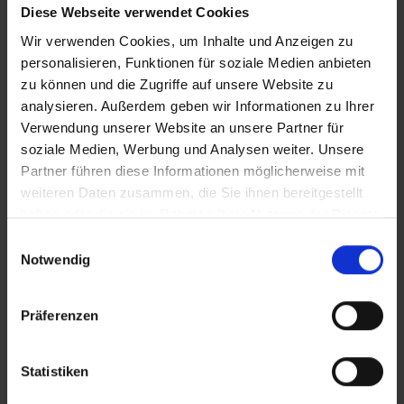
iT_Dorfzukunft
Diese Webseite verwendet Cookies
Wir verwenden Cookies, um Inhalte und Anzeigen zu
personalisieren, Funktionen für soziale Medien anbieten
zu können und die Zugriffe auf unsere Website zu
Zusätzliches Material
analysieren. Außerdem geben wir Informationen zu Ihrer
Verwendung unserer Website an unsere Partner für
soziale Medien, Werbung und Analysen weiter. Unsere
Partner führen diese Informationen möglicherweise mit
Bilder
weiteren Daten zusammen, die Sie ihnen bereitgestellt
In Sicherheit in Deutschland, in Gedanken im Krieg
haben oder die sie im Rahmen Ihrer Nutzung der Dienste
SRT-Untertitel
gesammelt haben.
Einwilligungsauswahl
Notwendig
Präferenzen
Diese Beiträge könnten Sie auch
interessieren
Statistiken