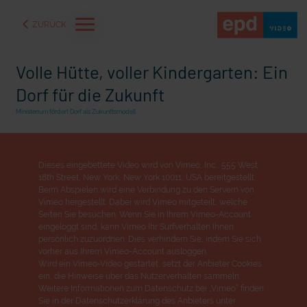
ZURÜCK
Volle Hütte, voller Kindergarten: Ein
Dorf für die Zukunft
Ministerium fördert Dorf als Zukunftsmodell
Dieses eingebettete Video wird von Vimeo, Inc., 555 West
18th Street, New York, New York 10011, USA bereitgestellt.
Beim Abspielen wird eine Verbindung zu den Servern von
Vimeo hergestellt. Dabei wird Vimeo mitgeteilt, welche
Seiten Sie besuchen. Wenn Sie in Ihrem Vimeo-Account
eingeloggt sind, kann Vimeo Ihr Surfverhalten Ihnen
persönlich zuzuordnen. Dies verhindern Sie, indem Sie sich
aße" oder "Deppen der
"Wir bauen Cherson wieder auf" - Optimismus in der Ukra
vorher aus Ihrem Vimeo-Account ausloggen.
Wird ein Vimeo-Video gestartet, setzt der Anbieter Cookies
ein, die Hinweise über das Nutzerverhalten sammeln.
Weitere Informationen zum Datenschutz bei „Vimeo“ finden
Sie in der Datenschutzerklärung des Anbieters unter: