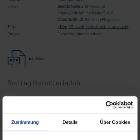
Seelsorge für Trucker: "Könige der
"Wir bauen Cherson wieder auf" - 
O-Ton:
Beatrix Nehmann
, Vorstand
Landstraße" oder "Deppen der Nation"?
in der Ukraine
"Ideenwerkstatt Dorfzukunft e.V."
Oliver Schmidt
, Bäcker in Flegessen
Tags:
#Dorf
#Zukunft
#Landleben
#Landflucht
Region:
Flegessen Niedersachsen
InfoSheet
Beitrag Herunterladen
mit epd Text
Vollversion
epd erklärt: Tag der Arbeit
Zustimmung
Details
Über Cookies
CLEAN_Dorfzukunft