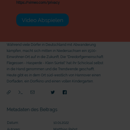
https://vimeo.com/privacy
Video Abspielen
Während viele Dörfer in Deutschland mit Abwanderung
kämpfen, macht sich mitten in Niedersachsen ein 1500-
Einwohner-Ort auf in die Zukunft. Die "Dreidorfgemeinschaft
Flegessen - Hasperde - Klein Süntel" hat ihr Schicksal selbst
in die Hand genommen und die Trendwende geschafft.
Heute gibt es in dem Ort süd-westlich von Hannover einen
Dorfladen, ein Dorfkino und einen vollen Kindergarten.
Metadaten des Beitrags
Datum:
10.01.2022
mit
Autoren:
Matthias Pabst