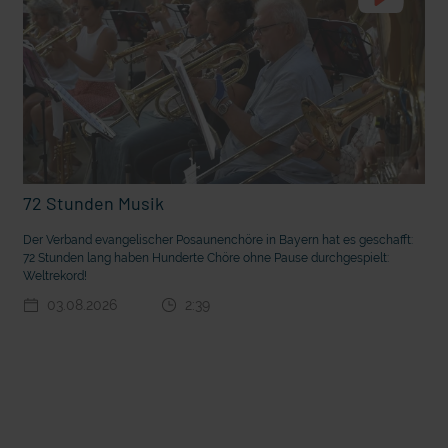
72 Stunden Musik
Der Verband evangelischer Posaunenchöre in Bayern hat es geschafft:
t die deutsche Sprache?
Vorhang auf für Kinderzirkus Giovanni
72 Stunden lang haben Hunderte Chöre ohne Pause durchgespielt:
Weltrekord!
03.08.2026
2:39