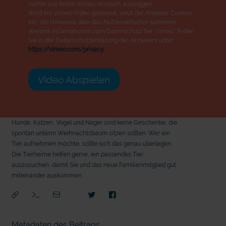
vorher aus Ihrem Vimeo-Account ausloggen.
Wird ein Vimeo-Video gestartet, setzt der Anbieter Cookies
ein, die Hinweise über das Nutzerverhalten sammeln.
Weitere Informationen zum Datenschutz bei „Vimeo“ finden
Sie in der Datenschutzerklärung des Anbieters unter:
https://vimeo.com/privacy
Video Abspielen
Hunde, Katzen, Vögel und Nager sind keine Geschenke, die
spontan unterm Weihnachtsbaum sitzen sollten. Wer ein
Tier aufnehmen möchte, sollte sich das genau überlegen.
Die Tierheime helfen gerne, ein passendes Tier
auszusuchen, damit Sie und das neue Familienmitglied gut
miteinander auskommen.
Metadaten des Beitrags