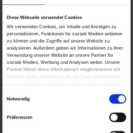
CLEAN_Tiere_Geschenke
Diese Webseite verwendet Cookies
Wir verwenden Cookies, um Inhalte und Anzeigen zu
iT_Tiere_Geschenke
personalisieren, Funktionen für soziale Medien anbieten
zu können und die Zugriffe auf unsere Website zu
analysieren. Außerdem geben wir Informationen zu Ihrer
Verwendung unserer Website an unsere Partner für
Zusätzliches Material
soziale Medien, Werbung und Analysen weiter. Unsere
In Sicherheit in Deutschland, in Gedanken im Krieg
Partner führen diese Informationen möglicherweise mit
weiteren Daten zusammen, die Sie ihnen bereitgestellt
Bilder
haben oder die sie im Rahmen Ihrer Nutzung der Dienste
gesammelt haben.
Einwilligungsauswahl
Notwendig
SRT-Untertitel
Präferenzen