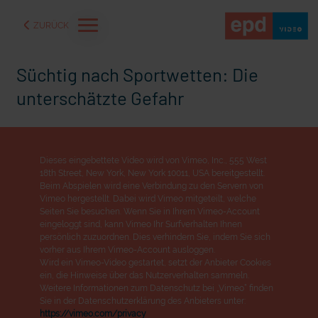
ZURÜCK
Süchtig nach Sportwetten: Die
unterschätzte Gefahr
Dieses eingebettete Video wird von Vimeo, Inc., 555 West
18th Street, New York, New York 10011, USA bereitgestellt.
Beim Abspielen wird eine Verbindung zu den Servern von
Vimeo hergestellt. Dabei wird Vimeo mitgeteilt, welche
Seiten Sie besuchen. Wenn Sie in Ihrem Vimeo-Account
eingeloggt sind, kann Vimeo Ihr Surfverhalten Ihnen
persönlich zuzuordnen. Dies verhindern Sie, indem Sie sich
vorher aus Ihrem Vimeo-Account ausloggen.
aße" oder "Deppen der
"Wir bauen Cherson wieder auf" - Optimismus in der Ukra
Wird ein Vimeo-Video gestartet, setzt der Anbieter Cookies
ein, die Hinweise über das Nutzerverhalten sammeln.
Weitere Informationen zum Datenschutz bei „Vimeo“ finden
Sie in der Datenschutzerklärung des Anbieters unter:
https://vimeo.com/privacy