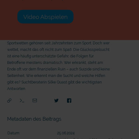
Video Abspielen
Sportwetten gehören seit Jahrzehnten zum Sport. Doch wer
wettet, macht das oft nicht zum Spaß. Die Glücksspielsucht
ist eine häufig unterschätzte Gefahr, die Folgen für
Betroffene meistens dramatisch. Wer erkrankt, steht am
Ende oft vor dem finanziellen Ruin – auch Suizide sind keine
Seltenheit. Wie erkennt man die Sucht und welche Hilfen
gibt es? Suchtberaterin Silke Quast gibt die wichtigsten
Antworten.
Metadaten des Beitrags
Datum:
25.06.2024
mit