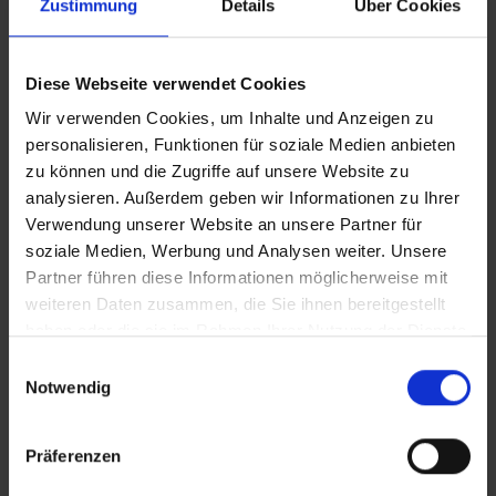
Zustimmung
Details
Über Cookies
Vollversion
CLEAN_ForuM-Studie
Diese Webseite verwendet Cookies
Wir verwenden Cookies, um Inhalte und Anzeigen zu
personalisieren, Funktionen für soziale Medien anbieten
iT_ForuM-Studie
zu können und die Zugriffe auf unsere Website zu
analysieren. Außerdem geben wir Informationen zu Ihrer
Verwendung unserer Website an unsere Partner für
Zusätzliches Material
soziale Medien, Werbung und Analysen weiter. Unsere
In Sicherheit in Deutschland, in Gedanken im Krieg
Partner führen diese Informationen möglicherweise mit
weiteren Daten zusammen, die Sie ihnen bereitgestellt
haben oder die sie im Rahmen Ihrer Nutzung der Dienste
Bilder
gesammelt haben.
Einwilligungsauswahl
Notwendig
SRT-Untertitel
Präferenzen