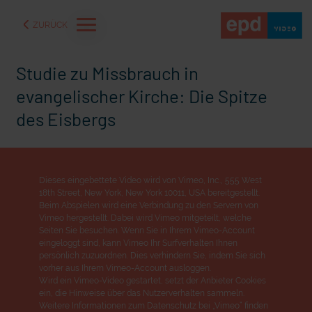
ZURÜCK
Studie zu Missbrauch in
evangelischer Kirche: Die Spitze
des Eisbergs
Dieses eingebettete Video wird von Vimeo, Inc., 555 West
18th Street, New York, New York 10011, USA bereitgestellt.
Beim Abspielen wird eine Verbindung zu den Servern von
Vimeo hergestellt. Dabei wird Vimeo mitgeteilt, welche
Seiten Sie besuchen. Wenn Sie in Ihrem Vimeo-Account
eingeloggt sind, kann Vimeo Ihr Surfverhalten Ihnen
aße" oder "Deppen der
"Wir bauen Cherson wieder auf" - Optimismus in der Ukra
persönlich zuzuordnen. Dies verhindern Sie, indem Sie sich
vorher aus Ihrem Vimeo-Account ausloggen.
Wird ein Vimeo-Video gestartet, setzt der Anbieter Cookies
ein, die Hinweise über das Nutzerverhalten sammeln.
Weitere Informationen zum Datenschutz bei „Vimeo“ finden