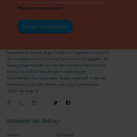
Sie in der Datenschutzerklärung des Anbieters unter:
https://vimeo.com/privacy
Video Abspielen
Sexualisierte Gewalt gegen Kinder und Jugendliche hat es in
der evangelischen Kirche in größerem Ausmaß gegeben als
bislang angenommen. Ein von der Evangelischen Kirche in
Deutschland (EKD) beauftragtes unabhängiges
Forscherteam hat heute seine Studie vorgestellt, in der von
mindestens 2.225 Betroffenen und 1.259 mutmaßlichen
Tätern die Rede ist.
Metadaten des Beitrags
mit
Datum:
25.01.2024