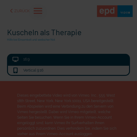
ZURÜCK
Kuscheln als Therapie
Hilfe bei Einsamkeit und seelischer Not
16:9
Vertical 9:16
Dieses eingebettete Video wird von Vimeo, Inc., 555 West
18th Street, New York, New York 10011, USA bereitgestellt.
Beim Abspielen wird eine Verbindung zu den Servern von
aße" oder "Deppen der
"Wir bauen Cherson wieder auf" - Optimismus in der Ukra
Vimeo hergestellt. Dabei wird Vimeo mitgeteilt, welche
Seiten Sie besuchen. Wenn Sie in Ihrem Vimeo-Account
eingeloggt sind, kann Vimeo Ihr Surfverhalten Ihnen
persönlich zuzuordnen. Dies verhindern Sie, indem Sie sich
vorher aus Ihrem Vimeo-Account ausloggen.