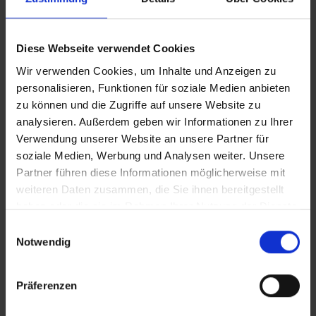
Kuscheltherapie CLEAN
Diese Webseite verwendet Cookies
Wir verwenden Cookies, um Inhalte und Anzeigen zu
Kuscheltherapie IT
personalisieren, Funktionen für soziale Medien anbieten
zu können und die Zugriffe auf unsere Website zu
analysieren. Außerdem geben wir Informationen zu Ihrer
Verwendung unserer Website an unsere Partner für
Zusätzliches Material
soziale Medien, Werbung und Analysen weiter. Unsere
In Sicherheit in Deutschland, in Gedanken im Krieg
Partner führen diese Informationen möglicherweise mit
weiteren Daten zusammen, die Sie ihnen bereitgestellt
haben oder die sie im Rahmen Ihrer Nutzung der Dienste
Bilder
gesammelt haben.
Einwilligungsauswahl
Notwendig
SRT-Untertitel
Präferenzen