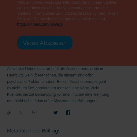
Wird ein Vimeo-Video gestartet, setzt der Anbieter Cookies
ein, die Hinweise über das Nutzerverhalten sammeln.
Weitere Informationen zum Datenschutz bei „Vimeo“ finden
Sie in der Datenschutzerklärung des Anbieters unter:
https://vimeo.com/privacy
Video Abspielen
Alexandra Ueberschär arbeitet als Kuscheltherapeutin in
Hamburg. Sie hilft Menschen, die einsam sind oder
psychische Probleme haben. Bei der Kuscheltherapie geht
es nicht um Sex, sondern um menschliche Nähe. Viele
Klienten, die zur Behandlung kommen, haben eine Trennung
durchlebt oder leiden unter Missbrauchserfahrungen.
Metadaten des Beitrags
mit