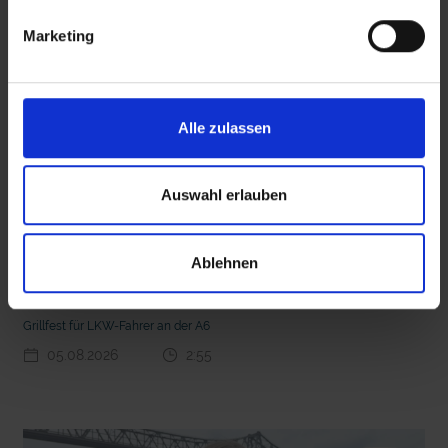
Marketing
 den Ernstfall
Nachhaltige Geldanlage: Rendite mit gutem Gewissen?
Alle zulassen
Auswahl erlauben
Ablehnen
Seelsorge für Trucker: "Könige der Landstraße"
oder "Deppen der Nation"?
Grillfest für LKW-Fahrer an der A6
05.08.2026
2:55