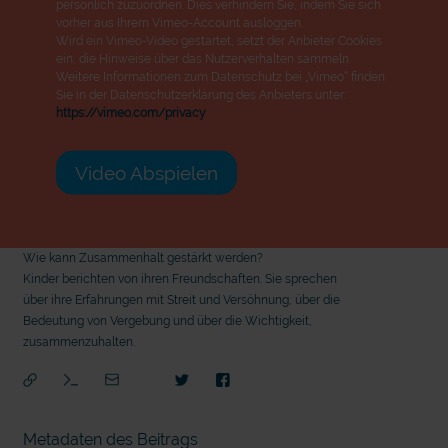
persönlich zuzuordnen. Dies verhindern Sie, indem Sie sich
vorher aus Ihrem Vimeo-Account ausloggen.
Wird ein Vimeo-Video gestartet, setzt der Anbieter Cookies
ein, die Hinweise über das Nutzerverhalten sammeln.
Weitere Informationen zum Datenschutz bei „Vimeo“ finden
Sie in der Datenschutzerklärung des Anbieters unter:
https://vimeo.com/privacy
Video Abspielen
Wie kann Zusammenhalt gestärkt werden?
Kinder berichten von ihren Freundschaften. Sie sprechen
über ihre Erfahrungen mit Streit und Versöhnung, über die
Bedeutung von Vergebung und über die Wichtigkeit,
zusammenzuhalten.
mit
Metadaten des Beitrags