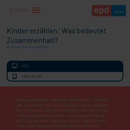
ZURÜCK
Kinder erzählen: Was bedeutet
Zusammenhalt?
So entstehen starke Freundschaften
16:9
Vertical 9:16
Dieses eingebettete Video wird von Vimeo, Inc., 555 West
18th Street, New York, New York 10011, USA bereitgestellt.
aße" oder "Deppen der
"Wir bauen Cherson wieder auf" - Optimismus in der Ukra
Beim Abspielen wird eine Verbindung zu den Servern von
Vimeo hergestellt. Dabei wird Vimeo mitgeteilt, welche
Seiten Sie besuchen. Wenn Sie in Ihrem Vimeo-Account
eingeloggt sind, kann Vimeo Ihr Surfverhalten Ihnen