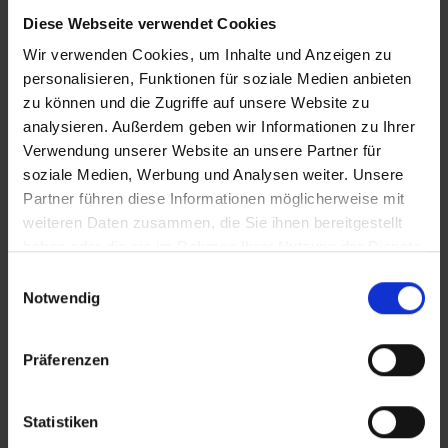
Diese Webseite verwendet Cookies
IT_Zusammenhalt
Wir verwenden Cookies, um Inhalte und Anzeigen zu
personalisieren, Funktionen für soziale Medien anbieten
zu können und die Zugriffe auf unsere Website zu
Zusätzliches Material
analysieren. Außerdem geben wir Informationen zu Ihrer
Verwendung unserer Website an unsere Partner für
soziale Medien, Werbung und Analysen weiter. Unsere
Partner führen diese Informationen möglicherweise mit
Bilder
weiteren Daten zusammen, die Sie ihnen bereitgestellt
In Sicherheit in Deutschland, in Gedanken im Krieg
haben oder die sie im Rahmen Ihrer Nutzung der Dienste
gesammelt haben.
SRT-Untertitel
Einwilligungsauswahl
Notwendig
Präferenzen
Diese Beiträge könnten Sie auch
Statistiken
interessieren