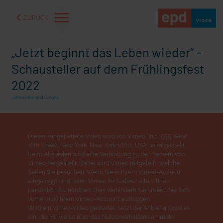
ZURÜCK
„Jetzt beginnt das Leben wieder“ –
Schausteller auf dem Frühlingsfest
2022
Jahrmärkte und Corona
Dieses eingebettete Video wird von Vimeo, Inc., 555 West
18th Street, New York, New York 10011, USA bereitgestellt.
Beim Abspielen wird eine Verbindung zu den Servern von
Vimeo hergestellt. Dabei wird Vimeo mitgeteilt, welche
Seiten Sie besuchen. Wenn Sie in Ihrem Vimeo-Account
eingeloggt sind, kann Vimeo Ihr Surfverhalten Ihnen
aße" oder "Deppen der
"Wir bauen Cherson wieder auf" - Optimismus in der Ukra
persönlich zuzuordnen. Dies verhindern Sie, indem Sie sich
vorher aus Ihrem Vimeo-Account ausloggen.
Wird ein Vimeo-Video gestartet, setzt der Anbieter Cookies
ein, die Hinweise über das Nutzerverhalten sammeln.