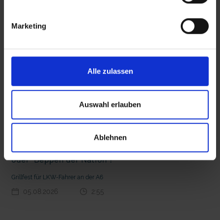
interessieren
Marketing
 den Ernstfall
Nachhaltige Geldanlage: Rendite mit gutem Gewissen?
Alle zulassen
Auswahl erlauben
Ablehnen
Seelsorge für Trucker: "Könige der Landstraße"
oder "Deppen der Nation"?
Grillfest für LKW-Fahrer an der A6
05.08.2026
2:55