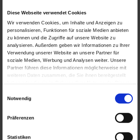
CLEAN_Fruehlingsfest.mp4
Diese Webseite verwendet Cookies
IT_Fruehlingsfest.mp4
Wir verwenden Cookies, um Inhalte und Anzeigen zu
personalisieren, Funktionen für soziale Medien anbieten
zu können und die Zugriffe auf unsere Website zu
analysieren. Außerdem geben wir Informationen zu Ihrer
Zusätzliches Material
Verwendung unserer Website an unsere Partner für
soziale Medien, Werbung und Analysen weiter. Unsere
Partner führen diese Informationen möglicherweise mit
In Sicherheit in Deutschland, in Gedanken im Krieg
weiteren Daten zusammen, die Sie ihnen bereitgestellt
Bilder
haben oder die sie im Rahmen Ihrer Nutzung der Dienste
gesammelt haben.
Einwilligungsauswahl
SRT-Untertitel
Notwendig
Präferenzen
Diese Beiträge könnten Sie auch
Statistiken