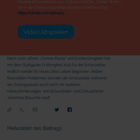
Weitere Informationen zum Datenschutz bei „Vimeo“ finden
Sie in der Datenschutzerklärung des Anbieters unter:
https://vimeo.com/privacy
Video Abspielen
Nach zwei Jahren „Corona-Pause“ und Existenzängsten hat
mit dem Stuttgarter Frühlingfest 2022 für die Schausteller
endlich wieder ihr neues altes Leben begonnen. Neben
finanziellen Problemen standen die Schausteller während
der Zwangspause auch noch vor weiteren
Herausforderungen, wie Schausteller- und Zirkuspfarrer
Johannes Bräuchle weiß.
Metadaten des Beitrags
mit