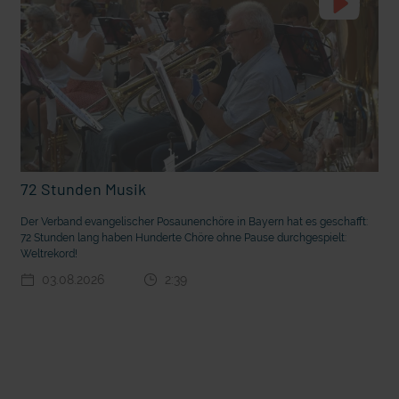
72 Stunden Musik
t die deutsche Sprache?
Vorhang auf für Kinderzirkus Giovanni
Der Verband evangelischer Posaunenchöre in Bayern hat es geschafft:
72 Stunden lang haben Hunderte Chöre ohne Pause durchgespielt:
Weltrekord!
03.08.2026
2:39