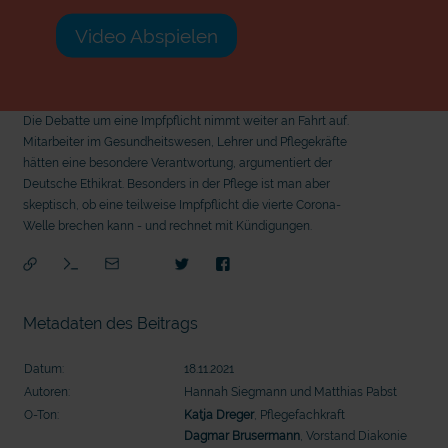
Video Abspielen
Die Debatte um eine Impfpflicht nimmt weiter an Fahrt auf.
Mitarbeiter im Gesundheitswesen, Lehrer und Pflegekräfte
hätten eine besondere Verantwortung, argumentiert der
Deutsche Ethikrat. Besonders in der Pflege ist man aber
skeptisch, ob eine teilweise Impfpflicht die vierte Corona-
Welle brechen kann - und rechnet mit Kündigungen.
Metadaten des Beitrags
Datum:
18.11.2021
Autoren:
Hannah Siegmann und Matthias Pabst
O-Ton:
Katja Dreger
, Pflegefachkraft
mit epd Text
mit
Dagmar Brusermann
, Vorstand Diakonie