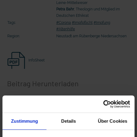
Leine-Mittelweser
20 Ehrenamtliche bauen eine Waldkugelbahn
20 Ehrenamtliche bauen eine Wald
Petra Bahr
, Theologin und Mitglied im
Deutschen Ethikrat
Tags:
#Corona
#Impfpflicht
#Impfung
#Altenhilfe
Region:
Neustadt am Rübenberge Niedersachsen
InfoSheet
Beitrag Herunterladen
mit epd Text
Vollversion
epd erklärt: Tag der Arbeit
Zustimmung
Details
Über Cookies
CLEAN_Impfpflicht