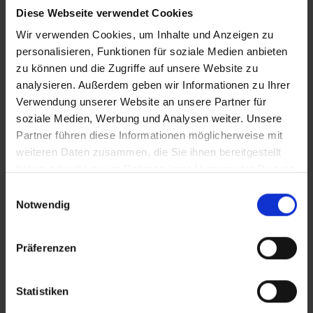
Diese Webseite verwendet Cookies
iT_Impfpflicht
Wir verwenden Cookies, um Inhalte und Anzeigen zu
personalisieren, Funktionen für soziale Medien anbieten
zu können und die Zugriffe auf unsere Website zu
Zusätzliches Material
analysieren. Außerdem geben wir Informationen zu Ihrer
Verwendung unserer Website an unsere Partner für
soziale Medien, Werbung und Analysen weiter. Unsere
Partner führen diese Informationen möglicherweise mit
Bilder
weiteren Daten zusammen, die Sie ihnen bereitgestellt
In Sicherheit in Deutschland, in Gedanken im Krieg
haben oder die sie im Rahmen Ihrer Nutzung der Dienste
SRT-Untertitel
gesammelt haben.
Einwilligungsauswahl
Notwendig
Präferenzen
Diese Beiträge könnten Sie auch
interessieren
Statistiken