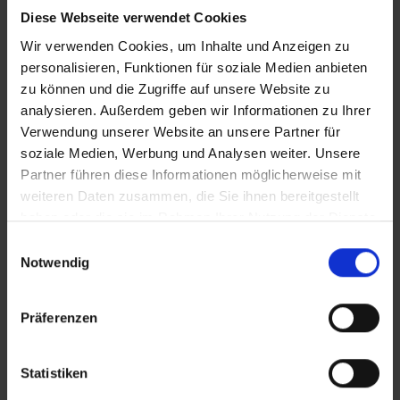
Diese Webseite verwendet Cookies
iT_Waermewinter
Wir verwenden Cookies, um Inhalte und Anzeigen zu
personalisieren, Funktionen für soziale Medien anbieten
zu können und die Zugriffe auf unsere Website zu
Zusätzliches Material
analysieren. Außerdem geben wir Informationen zu Ihrer
Verwendung unserer Website an unsere Partner für
soziale Medien, Werbung und Analysen weiter. Unsere
Partner führen diese Informationen möglicherweise mit
Bilder
weiteren Daten zusammen, die Sie ihnen bereitgestellt
In Sicherheit in Deutschland, in Gedanken im Krieg
haben oder die sie im Rahmen Ihrer Nutzung der Dienste
SRT-Untertitel
gesammelt haben.
Einwilligungsauswahl
Notwendig
Präferenzen
Diese Beiträge könnten Sie auch
interessieren
Statistiken