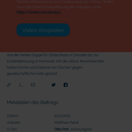
Weitere Informationen zum Datenschutz bei „Vimeo“ finden
Sie in der Datenschutzerklärung des Anbieters unter:
https://vimeo.com/privacy
Video Abspielen
Von der heißen Suppe für Obdachlose in Dresden bis zur
Kinderbetreuung in Hannover: Mit der Aktion #wärmewinter
haben Kirche und Diakonie ein Zeichen gegen
gesellschaftliche Kälte gesetzt.
Metadaten des Beitrags
Datum:
23.03.2023
Autoren:
Matthias Pabst
mit epd Text
mit
O-Ton:
Otto Port
, wohnungslos