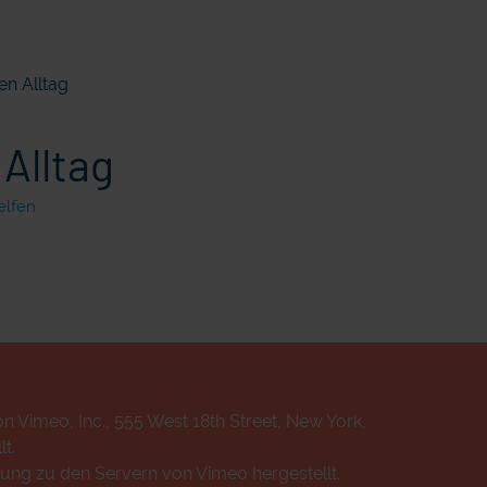
en Alltag
Alltag
elfen
n Vimeo, Inc., 555 West 18th Street, New York,
t.
ung zu den Servern von Vimeo hergestellt.