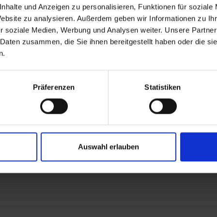
os durch den Alltag
nhalte und Anzeigen zu personalisieren, Funktionen für soziale
Website zu analysieren. Außerdem geben wir Informationen zu I
r soziale Medien, Werbung und Analysen weiter. Unsere Partner
ehörlos durch den Alltag
 Daten zusammen, die Sie ihnen bereitgestellt haben oder die s
n.
Gehörlos durch den Alltag
Präferenzen
Statistiken
los durch den Alltag
Auswahl erlauben
rlos durch den Alltag