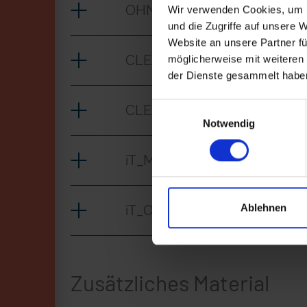
OHNE Dolmetscherin_Gehörl
Wir verwenden Cookies, um I
und die Zugriffe auf unsere 
Website an unsere Partner fü
CLEAN_MIT Dolmetscherin_G
möglicherweise mit weiteren
der Dienste gesammelt habe
Einwilligungsauswahl
CLEAN_OHNE Dolmetscherin_
Notwendig
iT_MIT Dolmetscherin_Gehör
Ablehnen
iT_OHNE Dolmetscherin_Gehö
Zusätzliches Material