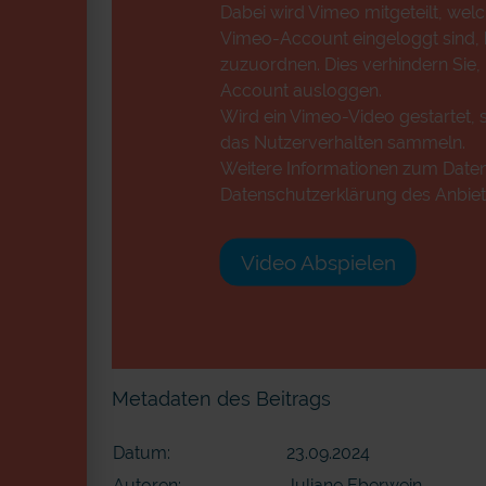
Dabei wird Vimeo mitgeteilt, wel
Vimeo-Account eingeloggt sind, k
zuzuordnen. Dies verhindern Sie,
Account ausloggen.
Wird ein Vimeo-Video gestartet, s
das Nutzerverhalten sammeln.
Weitere Informationen zum Datens
Datenschutzerklärung des Anbiet
Video Abspielen
Metadaten des Beitrags
Datum:
23.09.2024
Autoren:
Juliane Eberwein