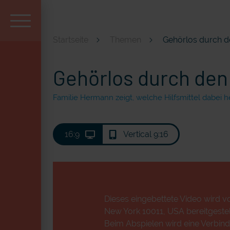
Startseite
Themen
Gehörlos durch d
Aktuell und beliebt
Gehörlos durch den 
Familie Hermann zeigt, welche Hilfsmittel dabei h
16:9
Vertical 9:16
Dieses eingebettete Video wird vo
New York 10011, USA bereitgestell
Beim Abspielen wird eine Verbind