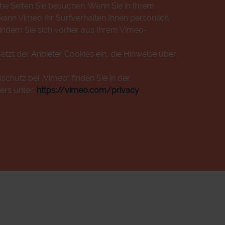
che Seiten Sie besuchen. Wenn Sie in Ihrem
ann Vimeo Ihr Surfverhalten Ihnen persönlich
 indem Sie sich vorher aus Ihrem Vimeo-
etzt der Anbieter Cookies ein, die Hinweise über
chutz bei „Vimeo“ finden Sie in der
ers unter:
https://vimeo.com/privacy