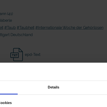
ann (41)
Häberle
it
#Taub
#Taubheit
#Internationale Woche der Gehörlosen
tgart Deutschland
epd-Text
Details
Cookies