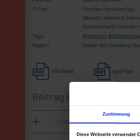
O-Ton:
Christian Hermann (45)
Nikolett Lenkovics-Herm
Dolmetscherin: Hannah 
Tags:
#Gehörlos
#Gehörlosigke
Region:
Baden-Württemberg Stut
InfoSheet
epd-Text
Beitrag Herunterladen
Zustimmung
Vollversion
Diese Webseite verwendet 