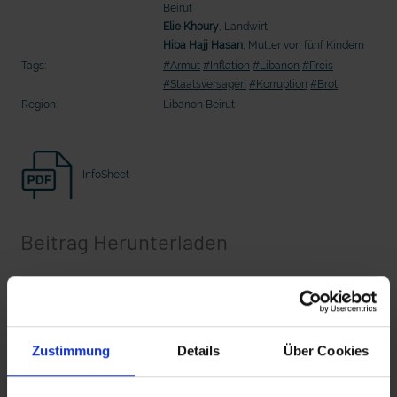
Beirut
Seelsorge für Trucker: "Könige der
"Wir bauen Cherson wieder auf" - 
Landstraße" oder "Deppen der Nation"?
in der Ukraine
Elie Khoury
, Landwirt
Hiba Hajj Hasan
, Mutter von fünf Kindern
Tags:
#Armut
#Inflation
#Libanon
#Preis
#Staatsversagen
#Korruption
#Brot
Region:
Libanon Beirut
InfoSheet
Beitrag Herunterladen
mit epd Text
Vollversion
epd erklärt: Tag der Arbeit
Zustimmung
Details
Über Cookies
CLEAN_Libanon_2022.mov