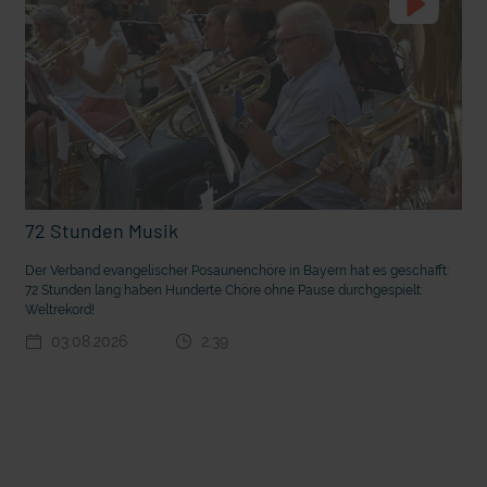
72 Stunden Musik
t die deutsche Sprache?
Vorhang auf für Kinderzirkus Giovanni
Der Verband evangelischer Posaunenchöre in Bayern hat es geschafft:
72 Stunden lang haben Hunderte Chöre ohne Pause durchgespielt:
Weltrekord!
03.08.2026
2:39