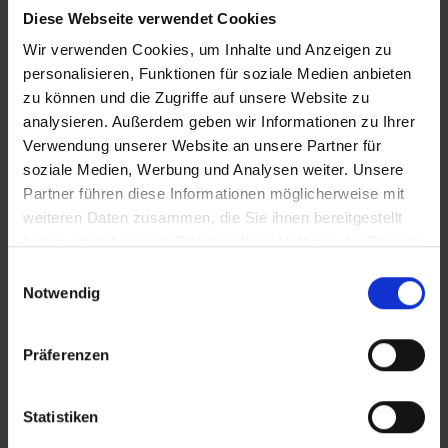
Diese Webseite verwendet Cookies
iT_Libanon_2022.mov
Wir verwenden Cookies, um Inhalte und Anzeigen zu
personalisieren, Funktionen für soziale Medien anbieten
zu können und die Zugriffe auf unsere Website zu
Zusätzliches Material
analysieren. Außerdem geben wir Informationen zu Ihrer
Verwendung unserer Website an unsere Partner für
soziale Medien, Werbung und Analysen weiter. Unsere
Partner führen diese Informationen möglicherweise mit
Bilder
weiteren Daten zusammen, die Sie ihnen bereitgestellt
In Sicherheit in Deutschland, in Gedanken im Krieg
haben oder die sie im Rahmen Ihrer Nutzung der Dienste
SRT-Untertitel
gesammelt haben.
Einwilligungsauswahl
Notwendig
Präferenzen
Diese Beiträge könnten Sie auch
interessieren
Statistiken