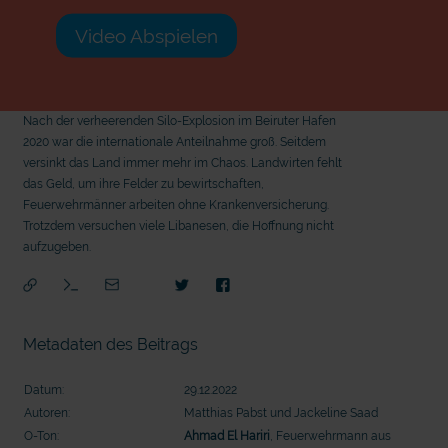
Video Abspielen
Nach der verheerenden Silo-Explosion im Beiruter Hafen
2020 war die internationale Anteilnahme groß. Seitdem
versinkt das Land immer mehr im Chaos. Landwirten fehlt
das Geld, um ihre Felder zu bewirtschaften,
Feuerwehrmänner arbeiten ohne Krankenversicherung.
Trotzdem versuchen viele Libanesen, die Hoffnung nicht
aufzugeben.
Metadaten des Beitrags
Datum:
29.12.2022
Autoren:
Matthias Pabst und Jackeline Saad
mit
O-Ton:
Ahmad El Hariri
, Feuerwehrmann aus