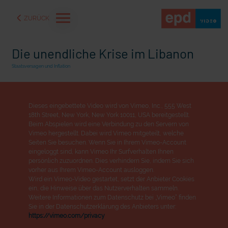
ZURÜCK
Die unendliche Krise im Libanon
Staatsversagen und Inflation
Dieses eingebettete Video wird von Vimeo, Inc., 555 West
18th Street, New York, New York 10011, USA bereitgestellt.
Beim Abspielen wird eine Verbindung zu den Servern von
Vimeo hergestellt. Dabei wird Vimeo mitgeteilt, welche
Seiten Sie besuchen. Wenn Sie in Ihrem Vimeo-Account
eingeloggt sind, kann Vimeo Ihr Surfverhalten Ihnen
persönlich zuzuordnen. Dies verhindern Sie, indem Sie sich
vorher aus Ihrem Vimeo-Account ausloggen.
Wird ein Vimeo-Video gestartet, setzt der Anbieter Cookies
aße" oder "Deppen der
"Wir bauen Cherson wieder auf" - Optimismus in der Ukra
ein, die Hinweise über das Nutzerverhalten sammeln.
Weitere Informationen zum Datenschutz bei „Vimeo“ finden
Sie in der Datenschutzerklärung des Anbieters unter:
https://vimeo.com/privacy