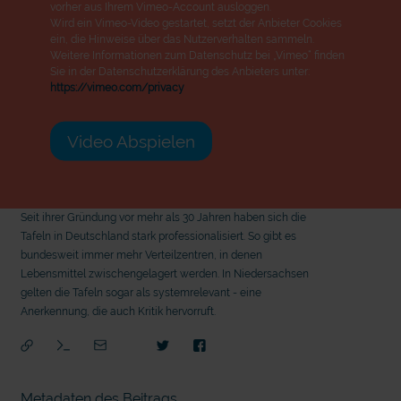
vorher aus Ihrem Vimeo-Account ausloggen.
Wird ein Vimeo-Video gestartet, setzt der Anbieter Cookies
ein, die Hinweise über das Nutzerverhalten sammeln.
Weitere Informationen zum Datenschutz bei „Vimeo“ finden
Sie in der Datenschutzerklärung des Anbieters unter:
https://vimeo.com/privacy
Video Abspielen
Seit ihrer Gründung vor mehr als 30 Jahren haben sich die
Tafeln in Deutschland stark professionalisiert. So gibt es
bundesweit immer mehr Verteilzentren, in denen
Lebensmittel zwischengelagert werden. In Niedersachsen
gelten die Tafeln sogar als systemrelevant - eine
Anerkennung, die auch Kritik hervorruft.
mit
Metadaten des Beitrags