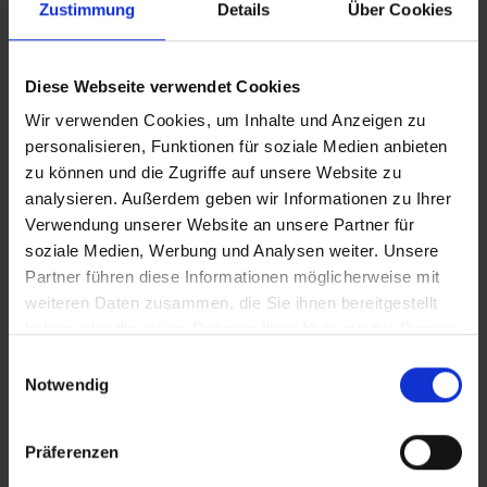
Zustimmung
Details
Über Cookies
Vollversion
Diese Webseite verwendet Cookies
CLEAN_Tafeln mit Zentrallager
Wir verwenden Cookies, um Inhalte und Anzeigen zu
personalisieren, Funktionen für soziale Medien anbieten
iT_Tafeln mit Zentrallager
zu können und die Zugriffe auf unsere Website zu
analysieren. Außerdem geben wir Informationen zu Ihrer
Verwendung unserer Website an unsere Partner für
Zusätzliches Material
soziale Medien, Werbung und Analysen weiter. Unsere
In Sicherheit in Deutschland, in Gedanken im Krieg
Partner führen diese Informationen möglicherweise mit
weiteren Daten zusammen, die Sie ihnen bereitgestellt
haben oder die sie im Rahmen Ihrer Nutzung der Dienste
Bilder
gesammelt haben.
Einwilligungsauswahl
Notwendig
SRT-Untertitel
Präferenzen