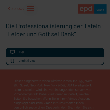
ZURÜCK
Die Professionalisierung der Tafeln:
"Leider und Gott sei Dank"
16:9
Vertical 9:16
Dieses eingebettete Video wird von Vimeo, Inc., 555 West
18th Street, New York, New York 10011, USA bereitgestellt.
aße" oder "Deppen der
"Wir bauen Cherson wieder auf" - Optimismus in der Ukra
Beim Abspielen wird eine Verbindung zu den Servern von
Vimeo hergestellt. Dabei wird Vimeo mitgeteilt, welche
Seiten Sie besuchen. Wenn Sie in Ihrem Vimeo-Account
eingeloggt sind, kann Vimeo Ihr Surfverhalten Ihnen
persönlich zuzuordnen. Dies verhindern Sie, indem Sie sich