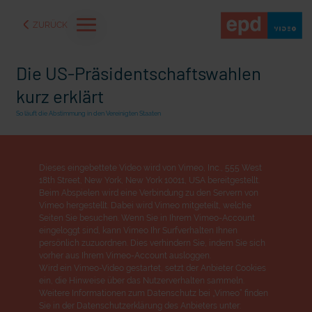
ZURÜCK
Die US-Präsidentschaftswahlen
kurz erklärt
So läuft die Abstimmung in den Vereinigten Staaten
Dieses eingebettete Video wird von Vimeo, Inc., 555 West
18th Street, New York, New York 10011, USA bereitgestellt.
Beim Abspielen wird eine Verbindung zu den Servern von
Vimeo hergestellt. Dabei wird Vimeo mitgeteilt, welche
Seiten Sie besuchen. Wenn Sie in Ihrem Vimeo-Account
eingeloggt sind, kann Vimeo Ihr Surfverhalten Ihnen
persönlich zuzuordnen. Dies verhindern Sie, indem Sie sich
aße" oder "Deppen der
"Wir bauen Cherson wieder auf" - Optimismus in der Ukra
vorher aus Ihrem Vimeo-Account ausloggen.
Wird ein Vimeo-Video gestartet, setzt der Anbieter Cookies
ein, die Hinweise über das Nutzerverhalten sammeln.
Weitere Informationen zum Datenschutz bei „Vimeo“ finden
Sie in der Datenschutzerklärung des Anbieters unter: