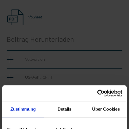
Seelsorge für Trucker: "Könige der
"Wir bauen Cherson wieder auf" - 
Landstraße" oder "Deppen der Nation"?
in der Ukraine
InfoSheet
Beitrag Herunterladen
Vollversion
US-Wahl_CF_iT
mit epd Text
US-Wahl vertikal
epd erklärt: Tag der Arbeit
Zustimmung
Details
Über Cookies
US-Wahl_Vertikal_Captions