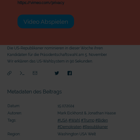
https://vimeo.com/privacy
Video Abspielen
Die US-Republikaner nominieren in dieser Woche ihren
Kandidaten für die Präsidentschaftswahl am 5. November.
Wir erklären das US-Wahlsystem in 90 Sekunden.
Metadaten des Beitrags
Datum:
15.07.2024
Autoren:
Mark Eickhorst & Jonathan Haase
Tags:
#USA
#Wahl
#Trump
#Biden
#Demokraten
#Republikaner
Region:
Washington USA Welt
mit