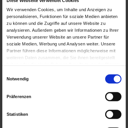
Diese Webseite verwendet Cookies
US-Wahl vertikal CF
Wir verwenden Cookies, um Inhalte und Anzeigen zu
personalisieren, Funktionen für soziale Medien anbieten
US-Wahl CF
zu können und die Zugriffe auf unsere Website zu
analysieren. Außerdem geben wir Informationen zu Ihrer
Verwendung unserer Website an unsere Partner für
soziale Medien, Werbung und Analysen weiter. Unsere
Zusätzliches Material
Partner führen diese Informationen möglicherweise mit
weiteren Daten zusammen, die Sie ihnen bereitgestellt
haben oder die sie im Rahmen Ihrer Nutzung der Dienste
In Sicherheit in Deutschland, in Gedanken im Krieg
gesammelt haben.
Bilder
Einwilligungsauswahl
Notwendig
SRT-Untertitel
Präferenzen
Statistiken
Diese Beiträge könnten Sie auch