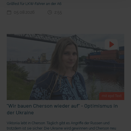
Grillfest für LKW-Fahrer an der A6
t Grabenkämpfe
Nachhaltige Geldanlage: Rendite mit gutem Gewissen?
05.08.2026
2:55
mit epd Text
Ostern erleben wie vor 2000 Jahren in Jerusalem
"Wir bauen Cherson wieder auf" - Optimismus in
der Ukraine
Viktoriia lebt in Cherson. Täglich gibt es Angriffe der Russen und
trotzdem ist sie sicher: Die Ukraine wird gewinnen und Cherson neu