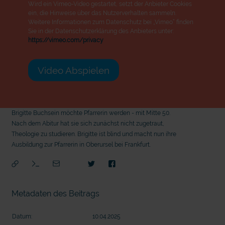
Wird ein Vimeo-Video gestartet, setzt der Anbieter Cookies
ein, die Hinweise über das Nutzerverhalten sammeln.
Weitere Informationen zum Datenschutz bei „Vimeo“ finden
Sie in der Datenschutzerklärung des Anbieters unter:
https://vimeo.com/privacy
Video Abspielen
Brigitte Buchsein möchte Pfarrerin werden - mit Mitte 50.
Nach dem Abitur hat sie sich zunächst nicht zugetraut,
Theologie zu studieren. Brigitte ist blind und macht nun ihre
Ausbildung zur Pfarrerin in Oberursel bei Frankfurt.
Metadaten des Beitrags
mit
Datum:
10.04.2025