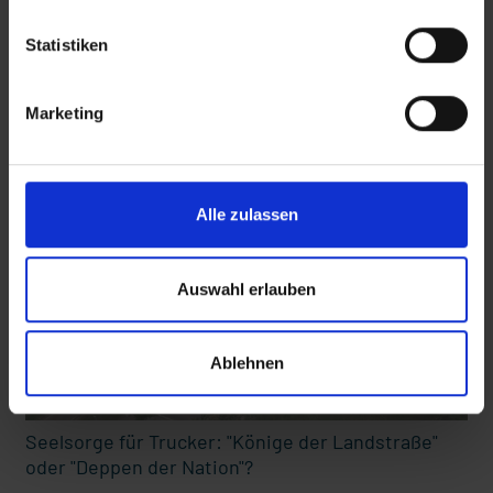
Statistiken
Diese Beiträge könnten Sie auch
Marketing
interessieren
 den Ernstfall
Nachhaltige Geldanlage: Rendite mit gutem Gewissen?
Alle zulassen
Auswahl erlauben
Ablehnen
Seelsorge für Trucker: "Könige der Landstraße"
oder "Deppen der Nation"?