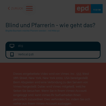
ZURÜCK
Blind und Pfarrerin - wie geht das?
Brigitte Buchsein möchte Pfarrerin werden - mit Mitte 50
16:9
Vertical 9:16
Dieses eingebettete Video wird von Vimeo, Inc., 555 West
18th Street, New York, New York 10011, USA bereitgestellt.
Beim Abspielen wird eine Verbindung zu den Servern von
aße" oder "Deppen der
"Wir bauen Cherson wieder auf" - Optimismus in der Ukra
Vimeo hergestellt. Dabei wird Vimeo mitgeteilt, welche
Seiten Sie besuchen. Wenn Sie in Ihrem Vimeo-Account
eingeloggt sind, kann Vimeo Ihr Surfverhalten Ihnen
persönlich zuzuordnen. Dies verhindern Sie, indem Sie sich
vorher aus Ihrem Vimeo-Account ausloggen.