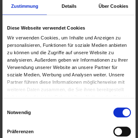
Zustimmung
Details
Über Cookies
Clean_04_Blinde Vikarin
Diese Webseite verwendet Cookies
iT_04_Blinde Vikarin
Wir verwenden Cookies, um Inhalte und Anzeigen zu
personalisieren, Funktionen für soziale Medien anbieten
Clean_Vertical_04 Blinde Vikarin
zu können und die Zugriffe auf unsere Website zu
analysieren. Außerdem geben wir Informationen zu Ihrer
Verwendung unserer Website an unsere Partner für
In Sicherheit in Deutschland, in Gedanken im Krieg
soziale Medien, Werbung und Analysen weiter. Unsere
Zusätzliches Material
Partner führen diese Informationen möglicherweise mit
weiteren Daten zusammen, die Sie ihnen bereitgestellt
haben oder die sie im Rahmen Ihrer Nutzung der Dienste
gesammelt haben.
Einwilligungsauswahl
Bilder
Notwendig
SRT-Untertitel
Präferenzen